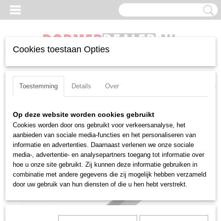
Cookies toestaan Opties
Inloggen
Registreren
UW WINKELWAGEN
Geen producten
(0)
Toestemming
Details
Over
Home
>
Beitels
>
Negatief
>
CN(MG)
>
Inwendig
>
Pramet A40T-
Op deze website worden cookies gebruikt
DCLNR 12
Cookies worden door ons gebruikt voor verkeersanalyse, het
aanbieden van sociale media-functies en het personaliseren van
informatie en advertenties. Daarnaast verlenen we onze sociale
media-, advertentie- en analysepartners toegang tot informatie over
hoe u onze site gebruikt. Zij kunnen deze informatie gebruiken in
combinatie met andere gegevens die zij mogelijk hebben verzameld
door uw gebruik van hun diensten of die u hen hebt verstrekt.