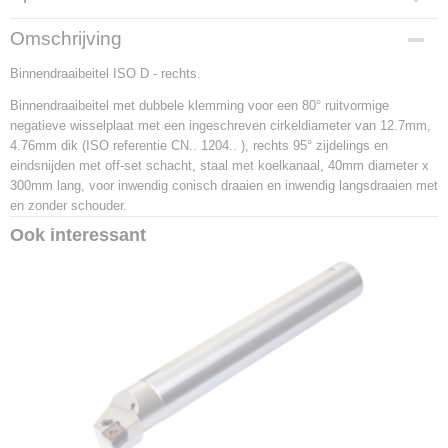
Productcode
Omschrijving
A40T-DCLNR 12
Binnendraaibeitel ISO D - rechts.
EAN code
3603603106079
Binnendraaibeitel met dubbele klemming voor een 80° ruitvormige
Productcode leverancier
negatieve wisselplaat met een ingeschreven cirkeldiameter van 12.7mm,
A40T-DCLNR 12
4.76mm dik (ISO referentie CN.. 1204.. ), rechts 95° zijdelings en
Netto gewicht
eindsnijden met off-set schacht, staal met koelkanaal, 40mm diameter x
2,56 Kg
300mm lang, voor inwendig conisch draaien en inwendig langsdraaien met
en zonder schouder.
Ook interessant