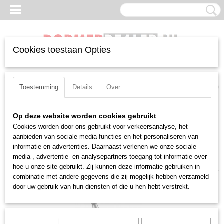
Cookies toestaan Opties
Inloggen
Registreren
UW WINKELWAGEN
Geen producten
(0)
Toestemming
Details
Over
Home
>
Ruimers
>
Machineruimers
Op deze website worden cookies gebruikt
Cookies worden door ons gebruikt voor verkeersanalyse, het
aanbieden van sociale media-functies en het personaliseren van
Sorteer op:
informatie en advertenties. Daarnaast verlenen we onze sociale
media-, advertentie- en analysepartners toegang tot informatie over
hoe u onze site gebruikt. Zij kunnen deze informatie gebruiken in
combinatie met andere gegevens die zij mogelijk hebben verzameld
door uw gebruik van hun diensten of die u hen hebt verstrekt.