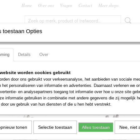
Home
Over ons
Vragen
Contact
Meer shops
 toestaan Opties
FREZEN
RUIMERS
SNIJMOEREN EN PLATEN
TAPP
mming
Details
Over
website worden cookies gebruikt
 op:
rden door ons gebruikt voor verkeersanalyse, het aanbieden van sociale med
n het personaliseren van informatie en advertenties. Daarnaast verlenen we o
vertentie- en analysepartners toegang tot informatie over hoe u onze site gebru
e informatie gebruiken in combinatie met andere gegevens die zij mogelijk 
door uw gebruik van hun diensten of die u hen hebt verstrekt.
opnieuw tonen
Selectie toestaan
Alles toestaan
Nee, niet 