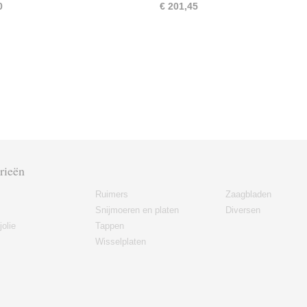
0
€ 201,45
rieën
Ruimers
Zaagbladen
Snijmoeren en platen
Diversen
jolie
Tappen
Wisselplaten