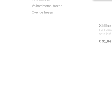
Volhardmetaal frezen
Overige frezen
Stiftfr
De Dorme
sets H
€ 91,64