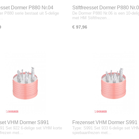
eesset Dormer P880 Nr.04
Stiftfreesset Dormer P880 Nr.
r P880 serie bestaat uit 5-delige
De Dormer P880 Nr.06 is een 10-deli
M…
met HM Stiftfrezen…
9
€ 97,96
set VHM Dormer S991
Frezenset VHM Dormer S991
91 Set 922 6-delige set VHM korte
Type: S991 Set 933 6-delige set VH
2
SET933
nfrezen met…
spiebaanfrezen met…