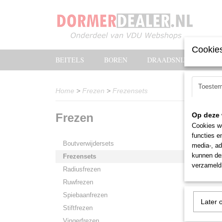
Cookies
BEITELS
BOREN
DRAADSNIJOLIE
Toeste
Home
>
Frezen
>
Frezensets
Frezen
Op deze 
Sorteer
Cookies wo
functies e
Boutverwijdersets
media-, ad
kunnen dez
Frezensets
verzameld 
Radiusfrezen
Ruwfrezen
Spiebaanfrezen
Later 
Stiftfrezen
Vingerfrezen