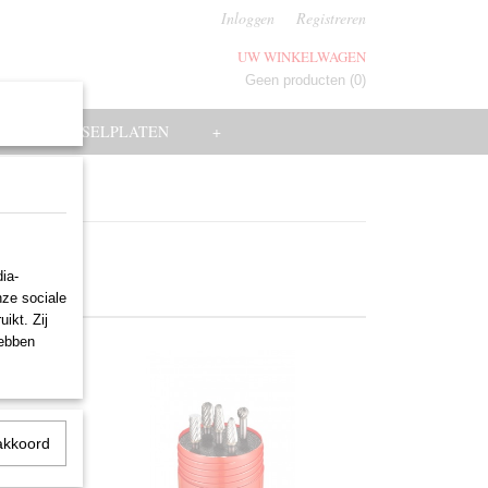
Inloggen
Registreren
UW WINKELWAGEN
Geen producten
(0)
EN
WISSELPLATEN
+
ia-
nze sociale
ikt. Zij
hebben
akkoord