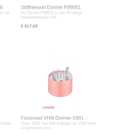
06
Stiftfreesset Dormer P89001
ge set
De Dormer P89001 is een 40-delige
toonbankdisplay HM…
€ 817,65
Frezenset VHM Dormer S991
M korte
Type: S991 Set 944 6-delige set VHM korte
SET944
vingerfrezen met…