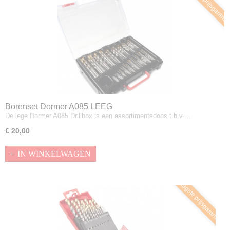
Laagste prijsgaranti
Borenset Dormer A085 LEEG
De lege Dormer A085 Drillbox is een assortimentsdoos t.b.v.…
€ 20,00
IN WINKELWAGEN
Laagste prijsgarantie