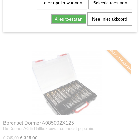
Later opnieuw tonen
Selectie toestaan
Sorteer op:
Alles toestaan
Nee, niet akkoord
1
2
»
Laagste prijsgarantie
Borenset Dormer A085002X125
De Dormer A085 Drillbox bevat de meest populaire…
€ 325,00
€ 745,00