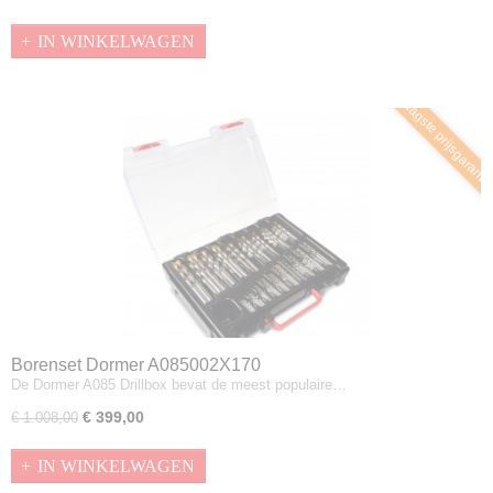
IN WINKELWAGEN
Laagste prijsgaranti
Borenset Dormer A085002X170
De Dormer A085 Drillbox bevat de meest populaire…
€ 399,00
€ 1.008,00
IN WINKELWAGEN