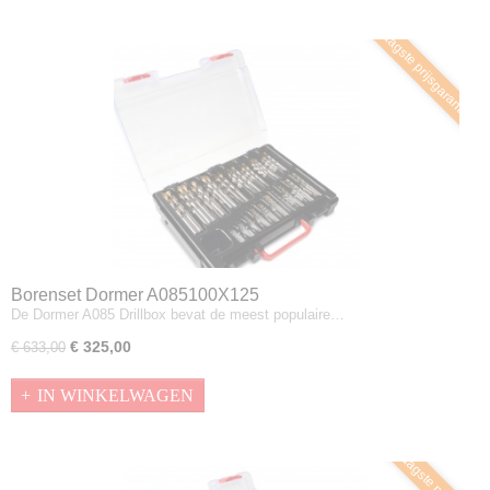
Laagste prijsgarantie
Borenset Dormer A085100X125
De Dormer A085 Drillbox bevat de meest populaire…
€ 325,00
€ 633,00
IN WINKELWAGEN