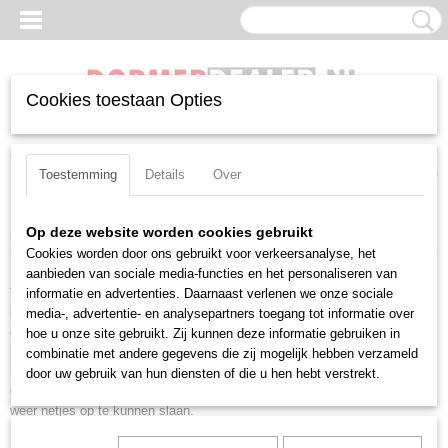
Cookies toestaan Opties
Inloggen
Registreren
UW WINKELWAGEN
Geen producten
(0)
Toestemming
Details
Over
Home
>
Boren
>
Borensets
Op deze website worden cookies gebruikt
Cookies worden door ons gebruikt voor verkeersanalyse, het
Dormer is al meer dan 100 jaar wereldwijd bekend als toonaangevende
aanbieden van sociale media-functies en het personaliseren van
fabrikant van volhardmetaal en HSS-E gereedschappen. De meest
informatie en advertenties. Daarnaast verlenen we onze sociale
populaire boren en boormaten worden aangeboden in borensets met
media-, advertentie- en analysepartners toegang tot informatie over
aantrekkelijke actieprijzen. De Dormer A095204, gevuld met A002-boren,
hoe u onze site gebruikt. Zij kunnen deze informatie gebruiken in
is de meestverkochte (basis)borenset. Maar ook voor andere boren en
combinatie met andere gegevens die zij mogelijk hebben verzameld
boormaten zijn er sets beschikbaar. Ten slotte bent u bij DormerDealer
door uw gebruik van hun diensten of die u hen hebt verstrekt.
ook aan het juiste adres voor verschillende lege borensets, om uw boren
weer netjes op te kunnen slaan.