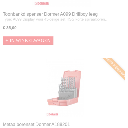
Toonbankdispenser Dormer A099 Drillboy leeg
Type: A099 Display voor 43-delige set HSS korte spiraalboren…
€ 35,00
IN WINKELWAGEN
Laagste prijsgaranti
Metaalborenset Dormer A188201