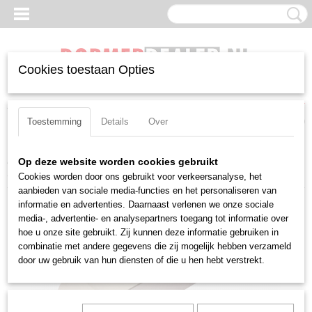
Cookies toestaan Opties
Inloggen
Registreren
UW WINKELWAGEN
Geen producten
(0)
Toestemming
Details
Over
Home
>
Beitels
>
Negatief
>
CN(MG)
>
Uitwendig
>
Pramet PCKNR
Op deze website worden cookies gebruikt
3232 P 16
Cookies worden door ons gebruikt voor verkeersanalyse, het
aanbieden van sociale media-functies en het personaliseren van
informatie en advertenties. Daarnaast verlenen we onze sociale
media-, advertentie- en analysepartners toegang tot informatie over
hoe u onze site gebruikt. Zij kunnen deze informatie gebruiken in
combinatie met andere gegevens die zij mogelijk hebben verzameld
door uw gebruik van hun diensten of die u hen hebt verstrekt.