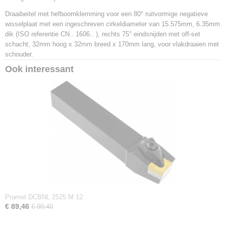
3603602925428
Draaibeitel met hefboomklemming voor een 80° ruitvormige negatieve
Productcode leverancier
wisselplaat met een ingeschreven cirkeldiameter van 15.575mm, 6.35mm
PCKNR 3232 P 16
dik (ISO referentie CN.. 1606.. ), rechts 75° eindsnijden met off-set
Netto gewicht
schacht, 32mm hoog x 32mm breed x 170mm lang, voor vlakdraaien met
1,43 Kg
schouder.
Ook interessant
Pramet DCBNL 2525 M 12
€ 89,46
€ 99,40