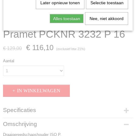
Later opnieuw tonen
Selectie toestaan
Alles toestaan
Nee, niet akkoord
Pramet PCKNR 3232 P 16
€ 116,10
€ 129,00
(exclusief btw 21%)
Aantal
IN WINKELWAGEN
Specificaties
Productcode
Omschrijving
PCKNR 3232 P 16
Draaigereedschapshouder ISO P.
EAN code