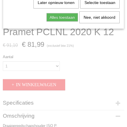
Later opnieuw tonen
Selectie toestaan
Alles toestaan
Nee, niet akkoord
Pramet PCLNL 2020 K 12
€ 81,99
€ 91,10
(exclusief btw 21%)
Aantal
IN WINKELWAGEN
Specificaties
Productcode
Omschrijving
PCLNL 2020 K 12
Draaigereedschapshouder ISO P.
EAN code