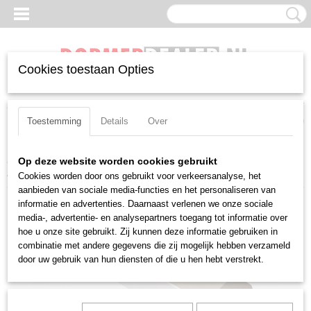
Cookies toestaan Opties
Inloggen
Registreren
UW WINKELWAGEN
Geen producten
(0)
Toestemming
Details
Over
Home
>
Beitels
>
Negatief
>
CN(MG)
>
Uitwendig
>
Pramet PCLNL
Op deze website worden cookies gebruikt
2020 K 12
Cookies worden door ons gebruikt voor verkeersanalyse, het
aanbieden van sociale media-functies en het personaliseren van
informatie en advertenties. Daarnaast verlenen we onze sociale
media-, advertentie- en analysepartners toegang tot informatie over
hoe u onze site gebruikt. Zij kunnen deze informatie gebruiken in
combinatie met andere gegevens die zij mogelijk hebben verzameld
door uw gebruik van hun diensten of die u hen hebt verstrekt.