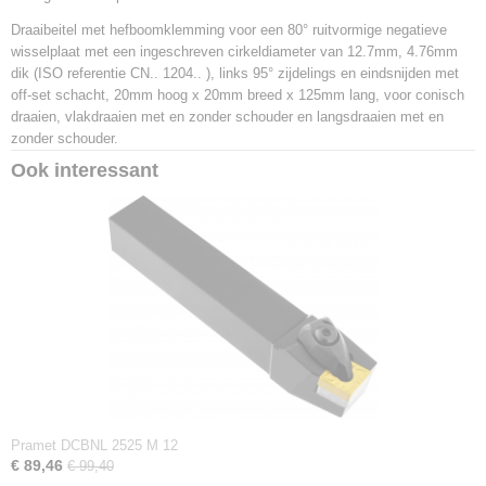
3603602922991
Draaibeitel met hefboomklemming voor een 80° ruitvormige negatieve
Productcode leverancier
wisselplaat met een ingeschreven cirkeldiameter van 12.7mm, 4.76mm
PCLNL 2020 K 12
dik (ISO referentie CN.. 1204.. ), links 95° zijdelings en eindsnijden met
Netto gewicht
off-set schacht, 20mm hoog x 20mm breed x 125mm lang, voor conisch
0,42 Kg
draaien, vlakdraaien met en zonder schouder en langsdraaien met en
zonder schouder.
Ook interessant
Pramet DCBNL 2525 M 12
€ 89,46
€ 99,40