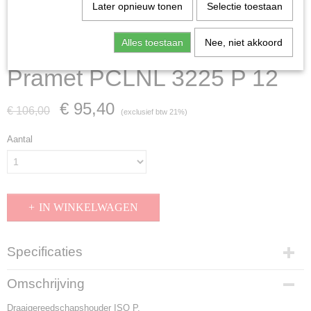
Later opnieuw tonen
Selectie toestaan
Alles toestaan
Nee, niet akkoord
Pramet PCLNL 3225 P 12
€ 95,40
€ 106,00
(exclusief btw 21%)
Aantal
IN WINKELWAGEN
Specificaties
Productcode
Omschrijving
PCLNL 3225 P 12
Draaigereedschapshouder ISO P.
EAN code