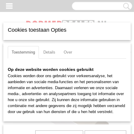
Cookies toestaan Opties
Inloggen
Registreren
UW WINKELWAGEN
Geen producten
(0)
Toestemming
Details
Over
Home
>
Beitels
>
Negatief
>
CN(MG)
>
Uitwendig
>
Pramet PCLNL
Op deze website worden cookies gebruikt
3225 P 12
Cookies worden door ons gebruikt voor verkeersanalyse, het
aanbieden van sociale media-functies en het personaliseren van
informatie en advertenties. Daarnaast verlenen we onze sociale
media-, advertentie- en analysepartners toegang tot informatie over
hoe u onze site gebruikt. Zij kunnen deze informatie gebruiken in
combinatie met andere gegevens die zij mogelijk hebben verzameld
door uw gebruik van hun diensten of die u hen hebt verstrekt.