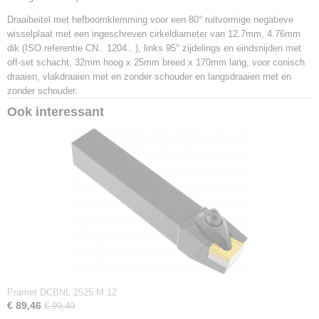
3603602921062
Draaibeitel met hefboomklemming voor een 80° ruitvormige negatieve
Productcode leverancier
wisselplaat met een ingeschreven cirkeldiameter van 12.7mm, 4.76mm
PCLNL 3225 P 12
dik (ISO referentie CN.. 1204.. ), links 95° zijdelings en eindsnijden met
Netto gewicht
off-set schacht, 32mm hoog x 25mm breed x 170mm lang, voor conisch
1,06 Kg
draaien, vlakdraaien met en zonder schouder en langsdraaien met en
zonder schouder.
Ook interessant
Pramet DCBNL 2525 M 12
€ 89,46
€ 99,40