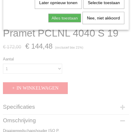
Later opnieuw tonen
Selectie toestaan
Alles toestaan
Nee, niet akkoord
Pramet PCLNL 4040 S 19
€ 144,48
€ 172,00
(exclusief btw 21%)
Aantal
IN WINKELWAGEN
Specificaties
Productcode
Omschrijving
PCLNL 4040 S 19
Draaigereedschapshouder ISO P.
EAN code