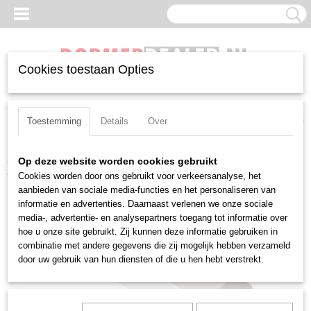
Cookies toestaan Opties
Inloggen
Registreren
UW WINKELWAGEN
Geen producten
(0)
Toestemming
Details
Over
Home
>
Beitels
>
Negatief
>
CN(MG)
>
Uitwendig
>
Pramet PCLNL
Op deze website worden cookies gebruikt
4040 S 19
Cookies worden door ons gebruikt voor verkeersanalyse, het
aanbieden van sociale media-functies en het personaliseren van
informatie en advertenties. Daarnaast verlenen we onze sociale
media-, advertentie- en analysepartners toegang tot informatie over
hoe u onze site gebruikt. Zij kunnen deze informatie gebruiken in
combinatie met andere gegevens die zij mogelijk hebben verzameld
door uw gebruik van hun diensten of die u hen hebt verstrekt.