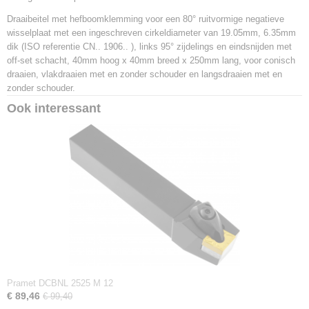
3603602932662
Draaibeitel met hefboomklemming voor een 80° ruitvormige negatieve
Productcode leverancier
wisselplaat met een ingeschreven cirkeldiameter van 19.05mm, 6.35mm
PCLNL 4040 S 19
dik (ISO referentie CN.. 1906.. ), links 95° zijdelings en eindsnijden met
Netto gewicht
off-set schacht, 40mm hoog x 40mm breed x 250mm lang, voor conisch
3,16 Kg
draaien, vlakdraaien met en zonder schouder en langsdraaien met en
zonder schouder.
Ook interessant
Pramet DCBNL 2525 M 12
€ 89,46
€ 99,40