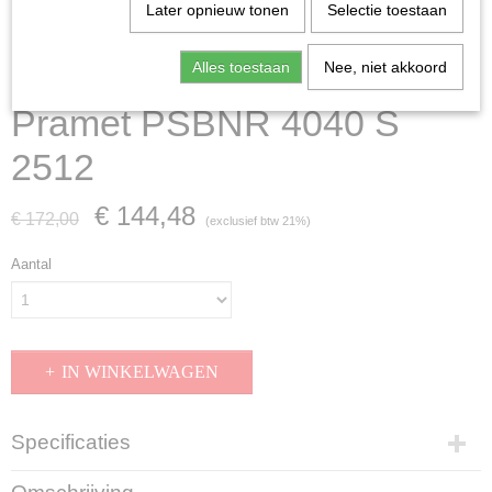
Later opnieuw tonen
Selectie toestaan
Alles toestaan
Nee, niet akkoord
Pramet PSBNR 4040 S
2512
€ 144,48
€ 172,00
(exclusief btw 21%)
Aantal
IN WINKELWAGEN
Specificaties
Productcode