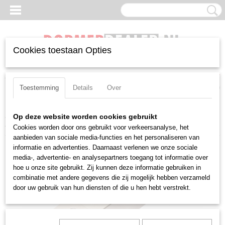
Cookies toestaan Opties
Inloggen
Registreren
UW WINKELWAGEN
Geen producten
(0)
Toestemming
Details
Over
Home
>
Beitels
>
Negatief
>
SN(MG)
>
Uitwendig
>
Pramet PSBNR
Op deze website worden cookies gebruikt
4040 S 2512
Cookies worden door ons gebruikt voor verkeersanalyse, het
aanbieden van sociale media-functies en het personaliseren van
informatie en advertenties. Daarnaast verlenen we onze sociale
media-, advertentie- en analysepartners toegang tot informatie over
hoe u onze site gebruikt. Zij kunnen deze informatie gebruiken in
combinatie met andere gegevens die zij mogelijk hebben verzameld
door uw gebruik van hun diensten of die u hen hebt verstrekt.