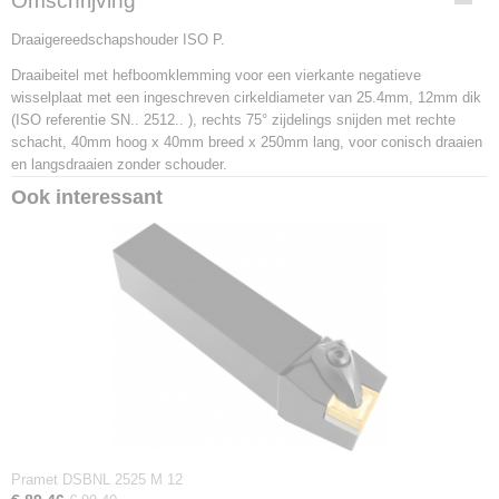
Omschrijving
PSBNR 4040 S 2512
Draaigereedschapshouder ISO P.
EAN code
3603604064231
Draaibeitel met hefboomklemming voor een vierkante negatieve
Productcode leverancier
wisselplaat met een ingeschreven cirkeldiameter van 25.4mm, 12mm dik
PSBNR 4040 S 2512
(ISO referentie SN.. 2512.. ), rechts 75° zijdelings snijden met rechte
Netto gewicht
schacht, 40mm hoog x 40mm breed x 250mm lang, voor conisch draaien
3,00 Kg
en langsdraaien zonder schouder.
Ook interessant
Pramet DSBNL 2525 M 12