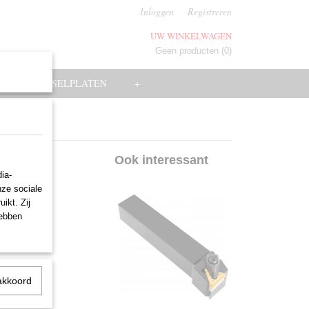
Inloggen
Registreren
UW WINKELWAGEN
Geen producten
(0)
EN
WISSELPLATEN
+
Ook interessant
ia-
nze sociale
ikt. Zij
hebben
akkoord