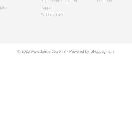
Snijmoeren en platen
Diversen
jolie
Tappen
Wisselplaten
© 2026 www.dormerdealer.nl - Powered by Shoppagina.nl