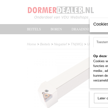
Cookies
BEITELS
BOREN
DRAADSNIJOLIE
Toeste
Home
>
Beitels
>
Negatief
>
TN(MG)
>
Uitwendig
>
P
Op deze 
Cookies wo
functies e
media-, ad
kunnen dez
verzameld 
Later 