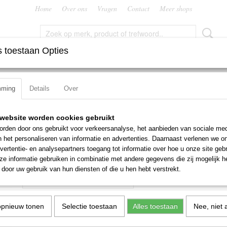
Home
Over ons
Vragen
Contact
Meer shops
 toestaan Opties
FREZEN
RUIMERS
SNIJMOEREN EN PLATEN
TAPP
mming
Details
Over
ramet PTGNR 2020 K 16
Pramet PTGNR 2020 K 16
website worden cookies gebruikt
rden door ons gebruikt voor verkeersanalyse, het aanbieden van sociale med
€ 81,99
n het personaliseren van informatie en advertenties. Daarnaast verlenen we o
€ 91,10
(exclusief btw 21%)
vertentie- en analysepartners toegang tot informatie over hoe u onze site gebru
e informatie gebruiken in combinatie met andere gegevens die zij mogelijk 
Aantal
door uw gebruik van hun diensten of die u hen hebt verstrekt.
opnieuw tonen
Selectie toestaan
Alles toestaan
Nee, niet 
IN WINKELWAGEN