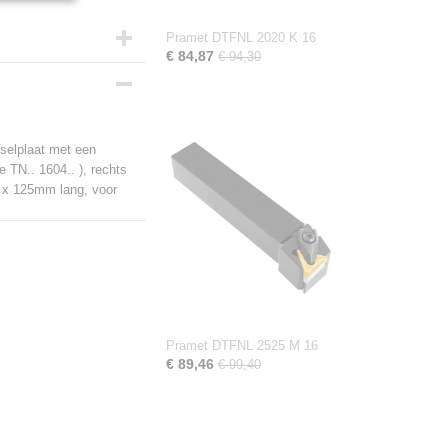
Pramet DTFNL 2020 K 16
€ 84,87
€ 94,30
selplaat met een
 TN.. 1604.. ), rechts
d x 125mm lang, voor
Pramet DTFNL 2525 M 16
€ 89,46
€ 99,40