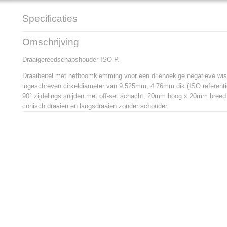
Specificaties
Productcode
PTGNR 2020 K 16
Omschrijving
EAN code
3603602920461
Productcode leverancier
PTGNR 2020 K 16
Draaigereedschapshouder ISO P.
Netto gewicht
0,40 Kg
Draaibeitel met hefboomklemming voor een driehoekige negatieve wis
ingeschreven cirkeldiameter van 9.525mm, 4.76mm dik (ISO referentie
90° zijdelings snijden met off-set schacht, 20mm hoog x 20mm bree
conisch draaien en langsdraaien zonder schouder.