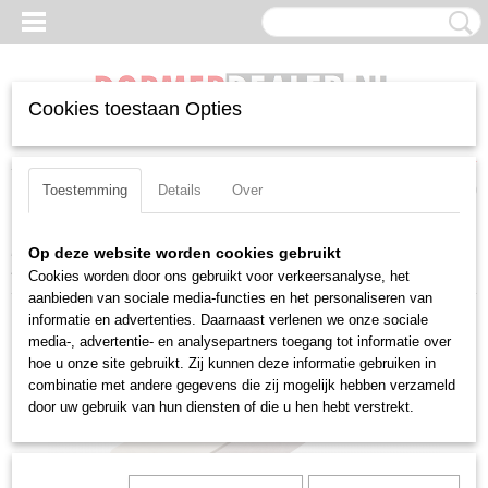
Cookies toestaan Opties
Inloggen
Registreren
UW WINKELWAGEN
Geen producten
(0)
Toestemming
Details
Over
Home
>
Beitels
>
Negatief
>
TN(MG)
>
Uitwendig
>
Pramet PTGNR
Op deze website worden cookies gebruikt
4040 S 27
Cookies worden door ons gebruikt voor verkeersanalyse, het
aanbieden van sociale media-functies en het personaliseren van
informatie en advertenties. Daarnaast verlenen we onze sociale
media-, advertentie- en analysepartners toegang tot informatie over
hoe u onze site gebruikt. Zij kunnen deze informatie gebruiken in
combinatie met andere gegevens die zij mogelijk hebben verzameld
door uw gebruik van hun diensten of die u hen hebt verstrekt.