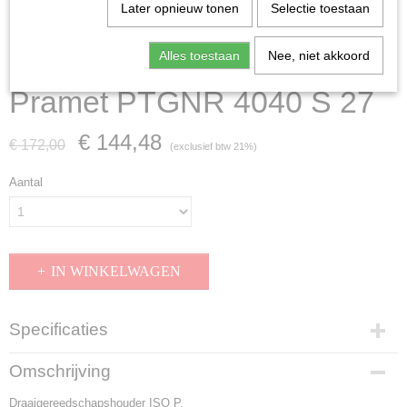
Later opnieuw tonen
Selectie toestaan
Alles toestaan
Nee, niet akkoord
Pramet PTGNR 4040 S 27
€ 144,48
€ 172,00
(exclusief btw 21%)
Aantal
IN WINKELWAGEN
Specificaties
Productcode
Omschrijving
PTGNR 4040 S 27
Draaigereedschapshouder ISO P.
EAN code