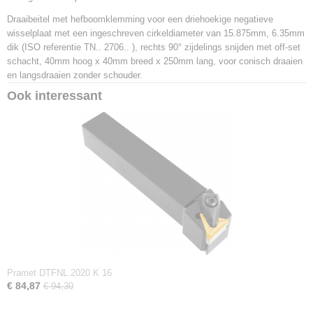
3603604040549
Draaibeitel met hefboomklemming voor een driehoekige negatieve
Productcode leverancier
wisselplaat met een ingeschreven cirkeldiameter van 15.875mm, 6.35mm
PTGNR 4040 S 27
dik (ISO referentie TN.. 2706.. ), rechts 90° zijdelings snijden met off-set
Netto gewicht
schacht, 40mm hoog x 40mm breed x 250mm lang, voor conisch draaien
3,15 Kg
en langsdraaien zonder schouder.
Ook interessant
Pramet DTFNL 2020 K 16
€ 84,87
€ 94,30