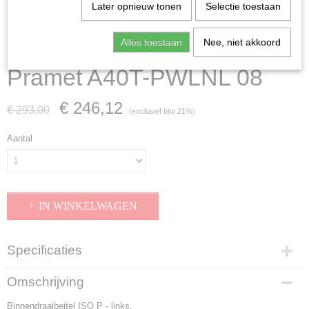
Later opnieuw tonen
Selectie toestaan
Alles toestaan
Nee, niet akkoord
Pramet A40T-PWLNL 08
€ 246,12
€ 293,00
(exclusief btw 21%)
Aantal
IN WINKELWAGEN
Specificaties
Productcode
Omschrijving
A40T-PWLNL 08
Binnendraaibeitel ISO P - links.
EAN code