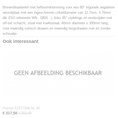
3603602927248
Binnendraaibeitel met hefboomklemming voor een 80° trigonale negatieve
Productcode leverancier
wisselplaat met een ingeschreven cirkeldiameter van 12.7mm, 4.76mm
A40T-PWLNL 08
dik (ISO referentie WN.. 0804.. ), links 95° zijdelings en eindsnijden met
Netto gewicht
off-set schacht, staal met koelkanaal, 40mm diameter x 300mm lang,
2,90 Kg
voor inwendig conisch draaien en inwendig langsdraaien met en zonder
schouder.
Ook interessant
Pramet A25T-DWLNL 06
€ 217,56
€ 259,00