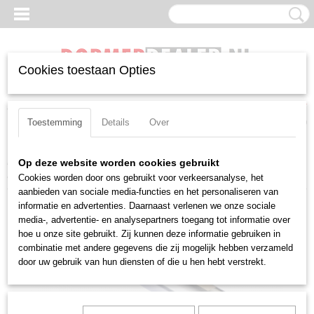
Cookies toestaan Opties
Inloggen
Registreren
UW WINKELWAGEN
Geen producten
(0)
Toestemming
Details
Over
Home
>
Beitels
>
Negatief
>
WN(MG)
>
Inwendig
>
Pramet A40T-
Op deze website worden cookies gebruikt
PWLNL 08
Cookies worden door ons gebruikt voor verkeersanalyse, het
aanbieden van sociale media-functies en het personaliseren van
informatie en advertenties. Daarnaast verlenen we onze sociale
media-, advertentie- en analysepartners toegang tot informatie over
hoe u onze site gebruikt. Zij kunnen deze informatie gebruiken in
combinatie met andere gegevens die zij mogelijk hebben verzameld
door uw gebruik van hun diensten of die u hen hebt verstrekt.