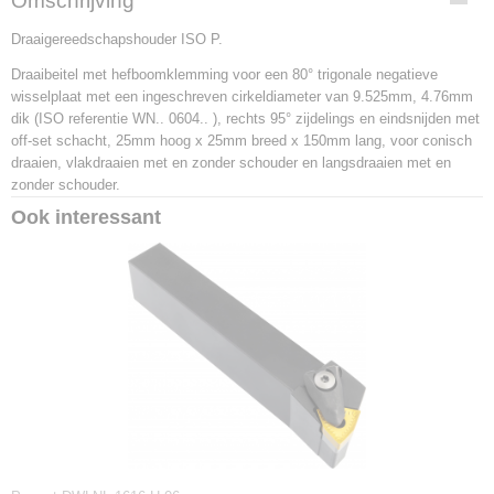
Omschrijving
PWLNR 2525 M 0604
Draaigereedschapshouder ISO P.
EAN code
3603602950680
Draaibeitel met hefboomklemming voor een 80° trigonale negatieve
Productcode leverancier
wisselplaat met een ingeschreven cirkeldiameter van 9.525mm, 4.76mm
PWLNR 2525 M 0604
dik (ISO referentie WN.. 0604.. ), rechts 95° zijdelings en eindsnijden met
Netto gewicht
off-set schacht, 25mm hoog x 25mm breed x 150mm lang, voor conisch
0,78 Kg
draaien, vlakdraaien met en zonder schouder en langsdraaien met en
zonder schouder.
Ook interessant