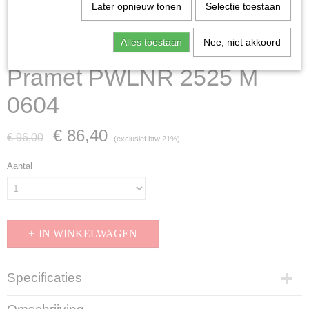
Later opnieuw tonen
Selectie toestaan
Alles toestaan
Nee, niet akkoord
Pramet PWLNR 2525 M
0604
€ 86,40
€ 96,00
(exclusief btw 21%)
Aantal
IN WINKELWAGEN
Specificaties
Productcode