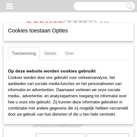
Cookies toestaan Opties
Inloggen
Registreren
UW WINKELWAGEN
Geen producten
(0)
Toestemming
Details
Over
Home
>
Beitels
>
Negatief
>
WN(MG)
>
Uitwendig
>
Pramet
Op deze website worden cookies gebruikt
PWLNR 2525 M 0604
Cookies worden door ons gebruikt voor verkeersanalyse, het
aanbieden van sociale media-functies en het personaliseren van
informatie en advertenties. Daarnaast verlenen we onze sociale
media-, advertentie- en analysepartners toegang tot informatie over
hoe u onze site gebruikt. Zij kunnen deze informatie gebruiken in
combinatie met andere gegevens die zij mogelijk hebben verzameld
door uw gebruik van hun diensten of die u hen hebt verstrekt.