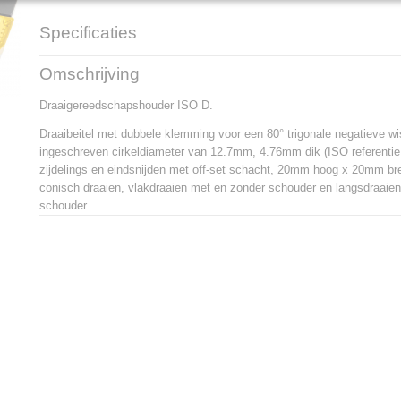
Specificaties
Productcode
DWLNL 2020 K 08
Omschrijving
EAN code
3603602934369
Productcode leverancier
DWLNL 2020 K 08
Draaigereedschapshouder ISO D.
Netto gewicht
0,43 Kg
Draaibeitel met dubbele klemming voor een 80° trigonale negatieve wi
ingeschreven cirkeldiameter van 12.7mm, 4.76mm dik (ISO referentie 
zijdelings en eindsnijden met off-set schacht, 20mm hoog x 20mm b
conisch draaien, vlakdraaien met en zonder schouder en langsdraaie
schouder.