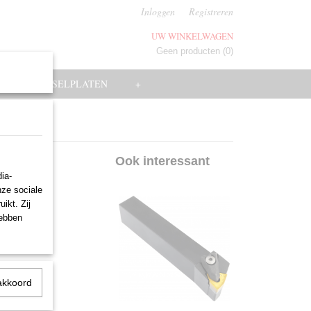
Inloggen
Registreren
UW WINKELWAGEN
Geen producten
(0)
EN
WISSELPLATEN
+
Ook interessant
ia-
nze sociale
ikt. Zij
hebben
akkoord