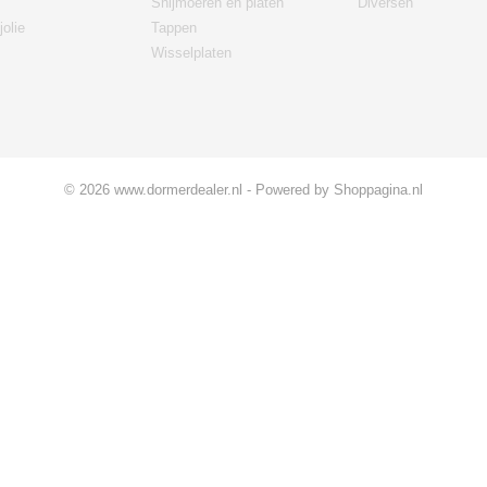
Snijmoeren en platen
Diversen
jolie
Tappen
Wisselplaten
© 2026 www.dormerdealer.nl - Powered by Shoppagina.nl