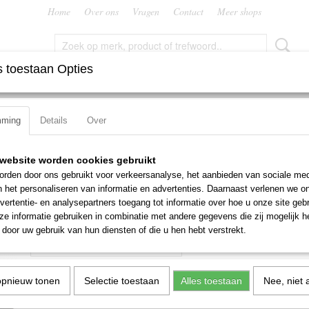
Home
Over ons
Vragen
Contact
Meer shops
 toestaan Opties
FREZEN
RUIMERS
SNIJMOEREN EN PLATEN
TAPP
mming
Details
Over
Pramet DWLNL 2020 K 08
Pramet DWLNL 2020 K 08
website worden cookies gebruikt
rden door ons gebruikt voor verkeersanalyse, het aanbieden van sociale med
€ 84,87
n het personaliseren van informatie en advertenties. Daarnaast verlenen we o
€ 94,30
(exclusief btw 21%)
vertentie- en analysepartners toegang tot informatie over hoe u onze site gebru
e informatie gebruiken in combinatie met andere gegevens die zij mogelijk 
Aantal
door uw gebruik van hun diensten of die u hen hebt verstrekt.
opnieuw tonen
Selectie toestaan
Alles toestaan
Nee, niet 
IN WINKELWAGEN