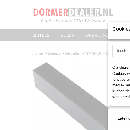
Cookies
BEITELS
BOREN
DRAADSNIJOLIE
Toeste
Home
>
Beitels
>
Negatief
>
WN(MG)
>
Uitwendig
>
Op deze 
Cookies wo
functies e
media-, ad
kunnen dez
verzameld 
Later 