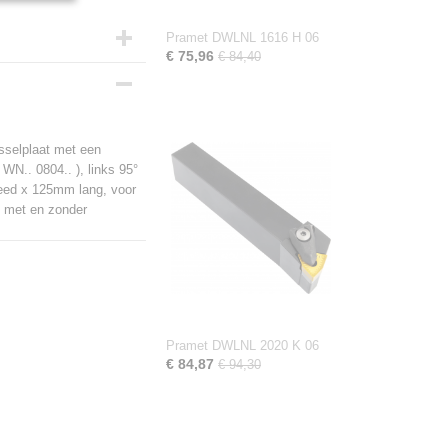
Pramet DWLNL 1616 H 06
€ 75,96
€ 84,40
sselplaat met een
WN.. 0804.. ), links 95°
reed x 125mm lang, voor
n met en zonder
Pramet DWLNL 2020 K 06
€ 84,87
€ 94,30