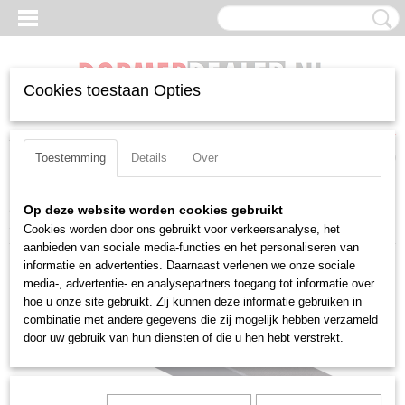
Cookies toestaan Opties
Inloggen
Registreren
UW WINKELWAGEN
Geen producten
(0)
Toestemming
Details
Over
Home
>
Beitels
>
Positief
>
CC(GT)/CC(MT)
>
Uitwendig
>
Pramet
Op deze website worden cookies gebruikt
SCLCL 1616 H 08
Cookies worden door ons gebruikt voor verkeersanalyse, het
aanbieden van sociale media-functies en het personaliseren van
informatie en advertenties. Daarnaast verlenen we onze sociale
media-, advertentie- en analysepartners toegang tot informatie over
hoe u onze site gebruikt. Zij kunnen deze informatie gebruiken in
combinatie met andere gegevens die zij mogelijk hebben verzameld
door uw gebruik van hun diensten of die u hen hebt verstrekt.