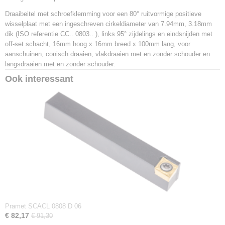
3603602962737
Draaibeitel met schroefklemming voor een 80° ruitvormige positieve
Productcode leverancier
wisselplaat met een ingeschreven cirkeldiameter van 7.94mm, 3.18mm
SCLCL 1616 H 08
dik (ISO referentie CC.. 0803.. ), links 95° zijdelings en eindsnijden met
Netto gewicht
off-set schacht, 16mm hoog x 16mm breed x 100mm lang, voor
0,23 Kg
aanschuinen, conisch draaien, vlakdraaien met en zonder schouder en
langsdraaien met en zonder schouder.
Ook interessant
Pramet SCACL 0808 D 06
€ 82,17
€ 91,30