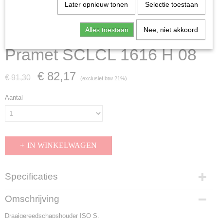
Later opnieuw tonen
Selectie toestaan
Alles toestaan
Nee, niet akkoord
Pramet SCLCL 1616 H 08
€ 82,17
€ 91,30
(exclusief btw 21%)
Aantal
IN WINKELWAGEN
Specificaties
Productcode
Omschrijving
SCLCL 1616 H 08
Draaigereedschapshouder ISO S.
EAN code