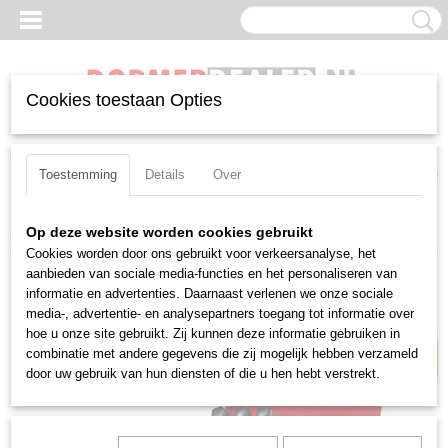
Cookies toestaan Opties
Inloggen
Registreren
UW WINKELWAGEN
Geen producten
(0)
Toestemming
Details
Over
Home
>
Boren
>
Borensets
>
Metaalborenset Dormer A19018
Op deze website worden cookies gebruikt
Cookies worden door ons gebruikt voor verkeersanalyse, het
Laagste prijsgarantie
aanbieden van sociale media-functies en het personaliseren van
informatie en advertenties. Daarnaast verlenen we onze sociale
media-, advertentie- en analysepartners toegang tot informatie over
hoe u onze site gebruikt. Zij kunnen deze informatie gebruiken in
combinatie met andere gegevens die zij mogelijk hebben verzameld
door uw gebruik van hun diensten of die u hen hebt verstrekt.