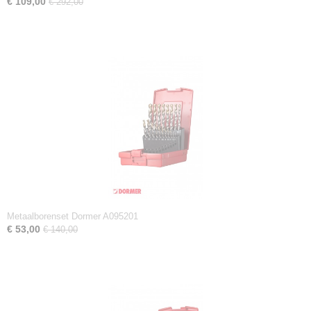
€ 109,00
€ 292,00
Metaalborenset Dormer A095201
€ 53,00
€ 140,00