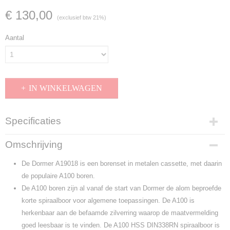
€ 130,00
(exclusief btw 21%)
Aantal
IN WINKELWAGEN
Specificaties
Productcode
Omschrijving
A19018
EAN code
De Dormer
A19018 is een borenset in metalen cassette, met daarin
7320760179451
de populaire A100 boren.
Productcode leverancier
De A100 boren zijn al vanaf de start van Dormer de alom beproefde
A19018
korte spiraalboor voor algemene toepassingen. De A100 is
herkenbaar aan de befaamde zilverring waarop de maatvermelding
goed leesbaar is te vinden. De A100 HSS DIN338RN spiraalboor is