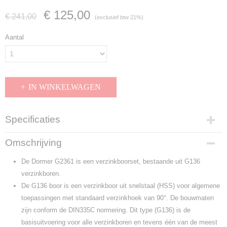
€ 125,00
€ 241,00
(exclusief btw 21%)
Aantal
IN WINKELWAGEN
Specificaties
Productcode
Omschrijving
G2361
EAN code
De Dormer G2361 is een verzinkboorset, bestaande uit G136
7320760217887
verzinkboren.
Productcode leverancier
De G136 boor is een verzinkboor uit snelstaal (HSS) voor algemene
G2361
toepassingen met standaard verzinkhoek van 90°. De bouwmaten
zijn conform de DIN335C normering. Dit type (G136) is de
basisuitvoering voor alle verzinkboren en tevens één van de meest