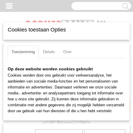
Cookies toestaan Opties
Inloggen
Registreren
UW WINKELWAGEN
Geen producten
(0)
Toestemming
Details
Over
Home
>
Boren
>
Borensets
>
Verzinkborenset Dormer G2361
Op deze website worden cookies gebruikt
Cookies worden door ons gebruikt voor verkeersanalyse, het
Laagste prijsgarantie
aanbieden van sociale media-functies en het personaliseren van
informatie en advertenties. Daarnaast verlenen we onze sociale
media-, advertentie- en analysepartners toegang tot informatie over
hoe u onze site gebruikt. Zij kunnen deze informatie gebruiken in
combinatie met andere gegevens die zij mogelijk hebben verzameld
door uw gebruik van hun diensten of die u hen hebt verstrekt.