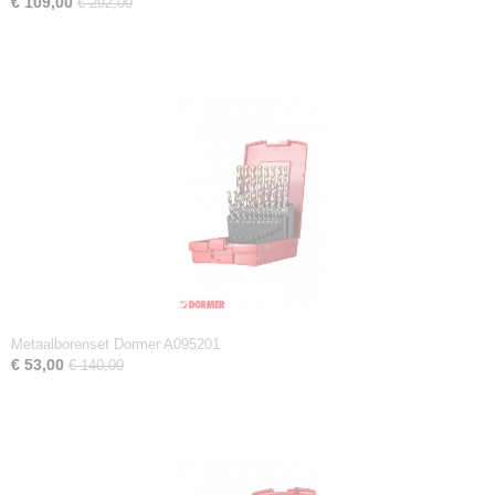
€ 109,00
€ 292,00
Metaalborenset Dormer A095201
€ 53,00
€ 140,00