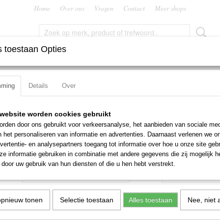
Home
Over ons
Vragen
Contact
Meer shops
 toestaan Opties
FREZEN
RUIMERS
SNIJMOEREN EN PLATEN
TAPP
mming
Details
Over
r A200
Centerboor Dormer A200
website worden cookies gebruikt
rden door ons gebruikt voor verkeersanalyse, het aanbieden van sociale med
€ 8,50
n het personaliseren van informatie en advertenties. Daarnaast verlenen we o
(exclusief btw 21%)
vertentie- en analysepartners toegang tot informatie over hoe u onze site gebru
e informatie gebruiken in combinatie met andere gegevens die zij mogelijk 
Maat
Aantal
door uw gebruik van hun diensten of die u hen hebt verstrekt.
opnieuw tonen
Selectie toestaan
Alles toestaan
Nee, niet 
IN WINKELWAGEN