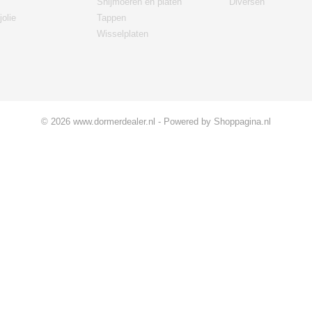
Snijmoeren en platen
Diversen
jolie
Tappen
Wisselplaten
© 2026 www.dormerdealer.nl - Powered by Shoppagina.nl