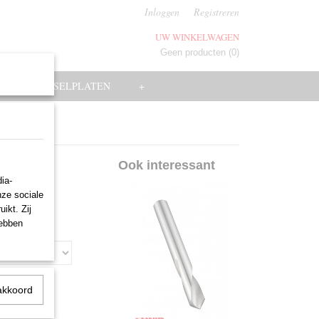
Inloggen
Registreren
UW WINKELWAGEN
Geen producten
(0)
EN
WISSELPLATEN
+
Ook interessant
ia-
nze sociale
ikt. Zij
hebben
akkoord