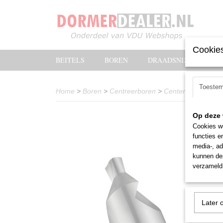
Cookies
BEITELS
BOREN
DRAADSNIJOLIE
Toeste
Home
>
Boren
>
Centreerboren
>
Centerboor Dorme
Op deze 
Cookies wo
functies e
media-, ad
kunnen dez
verzameld 
Later 