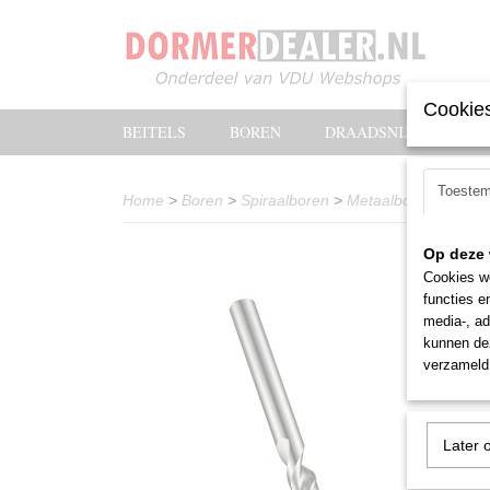
Cookies
BEITELS
BOREN
DRAADSNIJOLIE
Toeste
Home
>
Boren
>
Spiraalboren
>
Metaalboor PFX Do
Op deze 
Cookies wo
functies e
media-, ad
kunnen dez
verzameld 
Later 