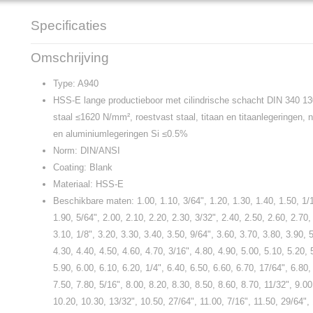
Specificaties
Productcode
A940
Omschrijving
Type: A940
HSS-E lange productieboor met cilindrische schacht DIN 340 1
staal ≤1620 N/mm², roestvast staal, titaan en titaanlegeringen, n
en aluminiumlegeringen Si ≤0.5%
Norm: DIN/ANSI
Coating: Blank
Materiaal: HSS-E
Beschikbare maten: 1.00, 1.10, 3/64", 1.20, 1.30, 1.40, 1.50, 1/1
1.90, 5/64", 2.00, 2.10, 2.20, 2.30, 3/32", 2.40, 2.50, 2.60, 2.70,
3.10, 1/8", 3.20, 3.30, 3.40, 3.50, 9/64", 3.60, 3.70, 3.80, 3.90, 
4.30, 4.40, 4.50, 4.60, 4.70, 3/16", 4.80, 4.90, 5.00, 5.10, 5.20, 
5.90, 6.00, 6.10, 6.20, 1/4", 6.40, 6.50, 6.60, 6.70, 17/64", 6.80,
7.50, 7.80, 5/16", 8.00, 8.20, 8.30, 8.50, 8.60, 8.70, 11/32", 9.00
10.20, 10.30, 13/32", 10.50, 27/64", 11.00, 7/16", 11.50, 29/64",