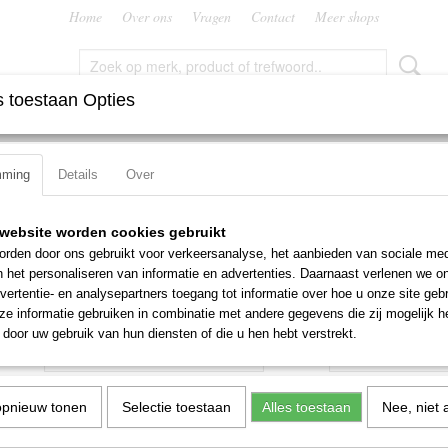
Home
Over ons
Vragen
Contact
Meer shops
 toestaan Opties
FREZEN
RUIMERS
SNIJMOEREN EN PLATEN
TAPP
mming
Details
Over
rmer A940
Metaalboor PFX Dormer A
website worden cookies gebruikt
rden door ons gebruikt voor verkeersanalyse, het aanbieden van sociale med
€ 17,28
n het personaliseren van informatie en advertenties. Daarnaast verlenen we o
(exclusief btw 21%)
vertentie- en analysepartners toegang tot informatie over hoe u onze site gebru
e informatie gebruiken in combinatie met andere gegevens die zij mogelijk 
Maat
Aantal
door uw gebruik van hun diensten of die u hen hebt verstrekt.
opnieuw tonen
Selectie toestaan
Alles toestaan
Nee, niet 
IN WINKELWAGEN