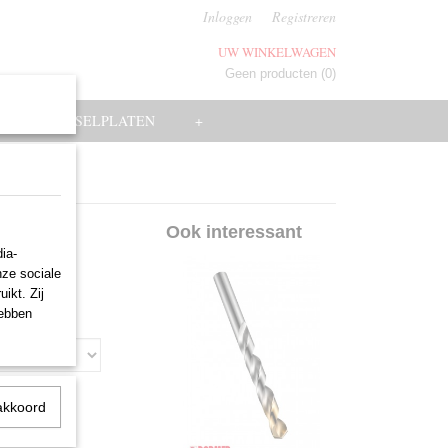
Inloggen
Registreren
UW WINKELWAGEN
Geen producten
(0)
EN
WISSELPLATEN
+
940
Ook interessant
ia-
nze sociale
ikt. Zij
hebben
akkoord