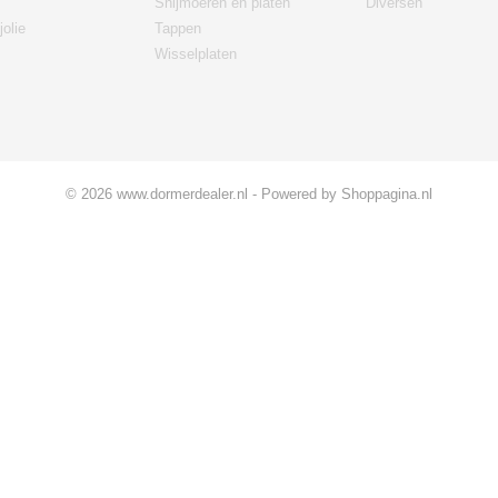
Snijmoeren en platen
Diversen
jolie
Tappen
Wisselplaten
© 2026 www.dormerdealer.nl - Powered by Shoppagina.nl