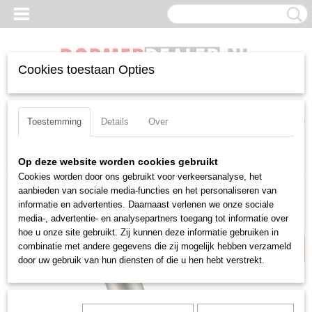
Cookies toestaan Opties
Inloggen
Registreren
UW WINKELWAGEN
Geen producten
(0)
Toestemming
Details
Over
Home
>
Boren
>
Spiraalboren
>
Metaalboor Dormer A117
Op deze website worden cookies gebruikt
Cookies worden door ons gebruikt voor verkeersanalyse, het
aanbieden van sociale media-functies en het personaliseren van
Kobalt kort
informatie en advertenties. Daarnaast verlenen we onze sociale
media-, advertentie- en analysepartners toegang tot informatie over
hoe u onze site gebruikt. Zij kunnen deze informatie gebruiken in
combinatie met andere gegevens die zij mogelijk hebben verzameld
door uw gebruik van hun diensten of die u hen hebt verstrekt.