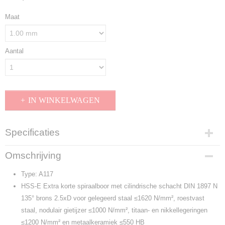
Maat
Aantal
IN WINKELWAGEN
Specificaties
Productcode
Omschrijving
A117
Type: A117
HSS-E Extra korte spiraalboor met cilindrische schacht DIN 1897 N
135° brons 2.5xD voor gelegeerd staal ≤1620 N/mm², roestvast
staal, nodulair gietijzer ≤1000 N/mm², titaan- en nikkellegeringen
≤1200 N/mm² en metaalkeramiek ≤550 HB