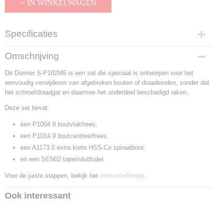
IN WINKELWAGEN
Specificaties
Productcode
Omschrijving
S-P102M6
De Dormer S-P102M6 is een set die speciaal is ontworpen voor het
EAN code
eenvoudig verwijderen van afgebroken bouten of draadeinden, zonder dat
8717677080588
het schroefdraadgat en daarmee het onderdeel beschadigd raken.
Productcode leverancier
S-P102M6
Deze set bevat:
een P1004.9 boutvlakfrees,
een P1014.9 boutcentreerfrees,
een A1173.0 extra korte HSS-Co spiraalboor,
en een SEN02 tapeinduithaler.
Voor de juiste stappen, bekijk het
instructiefilmpje
.
Ook interessant