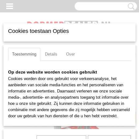
Cookies toestaan Opties
Inloggen
Registreren
UW WINKELWAGEN
Geen producten
(0)
Toestemming
Details
Over
Home
>
Frezen
>
Boutverwijdersets
>
Boutverwijderset Dormer S-
Op deze website worden cookies gebruikt
P102M6
Cookies worden door ons gebruikt voor verkeersanalyse, het
aanbieden van sociale media-functies en het personaliseren van
Laagste prijsgarantie
informatie en advertenties. Daarnaast verlenen we onze sociale
media-, advertentie- en analysepartners toegang tot informatie over
hoe u onze site gebruikt. Zij kunnen deze informatie gebruiken in
combinatie met andere gegevens die zij mogelijk hebben verzameld
door uw gebruik van hun diensten of die u hen hebt verstrekt.