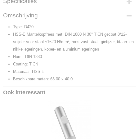
Specificaties
Productcode
Omschrijving
D420
Type: D420
HSS-E Mantelkopfrees met DIN 1880 N 30° TiCN gecoat 8/12-
snijder voor staal ≤1620 N/mm², roestvast staal, gietijzer, titaan- en
nikkellegeringen, koper- en aluminiumlegeringen
Norm: DIN 1880
Coating: TiCN
Materiaal: HSS-E
Beschikbare maten: 63.00 x 40.0
Ook interessant