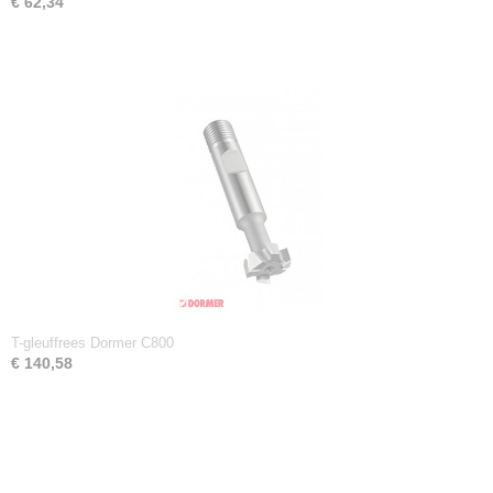
€ 62,34
T-gleuffrees Dormer C800
€ 140,58