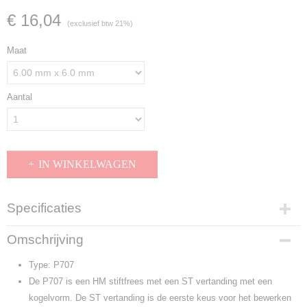
€ 16,04
(exclusief btw 21%)
Maat
Aantal
IN WINKELWAGEN
Specificaties
Productcode
Omschrijving
P707
Type: P707
De P707 is een HM stiftfrees met een ST vertanding met een
kogelvorm. De ST vertanding is de eerste keus voor het bewerken