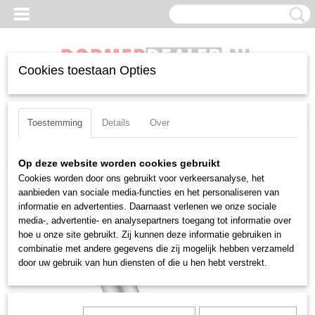
Cookies toestaan Opties
Inloggen
Registreren
UW WINKELWAGEN
Geen producten
(0)
Toestemming
Details
Over
Home
>
Frezen
>
Stiftfrezen
>
Stiftfrees HM Dormer P707, vorm D
Op deze website worden cookies gebruikt
Cookies worden door ons gebruikt voor verkeersanalyse, het
aanbieden van sociale media-functies en het personaliseren van
informatie en advertenties. Daarnaast verlenen we onze sociale
media-, advertentie- en analysepartners toegang tot informatie over
hoe u onze site gebruikt. Zij kunnen deze informatie gebruiken in
combinatie met andere gegevens die zij mogelijk hebben verzameld
door uw gebruik van hun diensten of die u hen hebt verstrekt.