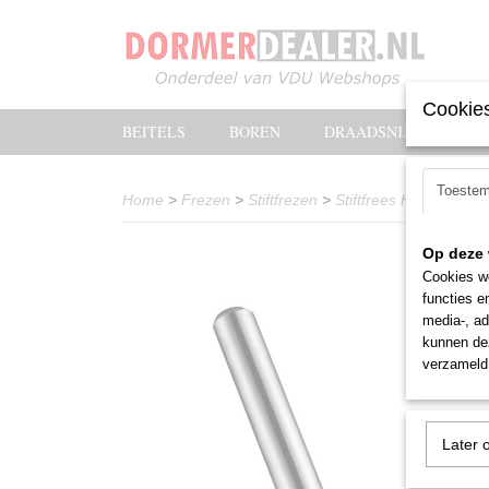
Cookies
BEITELS
BOREN
DRAADSNIJOLIE
Toeste
Home
>
Frezen
>
Stiftfrezen
>
Stiftfrees HM Dormer
Op deze 
Cookies wo
functies e
media-, ad
kunnen dez
verzameld 
Later 