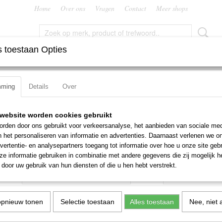
Home
Over ons
Vragen
Contact
Meer shops
 toestaan Opties
FREZEN
RUIMERS
SNIJMOEREN EN PLATEN
TAPP
mming
Details
Over
 P809, vorm E
Stiftfrees HM Dormer P809
website worden cookies gebruikt
rden door ons gebruikt voor verkeersanalyse, het aanbieden van sociale med
€ 7,98
n het personaliseren van informatie en advertenties. Daarnaast verlenen we o
(exclusief btw 21%)
vertentie- en analysepartners toegang tot informatie over hoe u onze site gebru
e informatie gebruiken in combinatie met andere gegevens die zij mogelijk 
Maat
Aantal
door uw gebruik van hun diensten of die u hen hebt verstrekt.
opnieuw tonen
Selectie toestaan
Alles toestaan
Nee, niet 
IN WINKELWAGEN