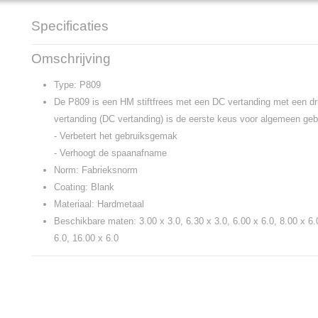
Specificaties
Productcode
P809
Omschrijving
Type: P809
De P809 is een HM stiftfrees met een DC vertanding met een d
vertanding (DC vertanding) is de eerste keus voor algemeen geb
- Verbetert het gebruiksgemak
- Verhoogt de spaanafname
Norm: Fabrieksnorm
Coating: Blank
Materiaal: Hardmetaal
Beschikbare maten: 3.00 x 3.0, 6.30 x 3.0, 6.00 x 6.0, 8.00 x 6.
6.0, 16.00 x 6.0