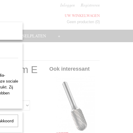
Inloggen
Registreren
UW WINKELWAGEN
Geen producten
(0)
EN
WISSELPLATEN
+
, vorm E
Ook interessant
ia-
nze sociale
ikt. Zij
hebben
akkoord