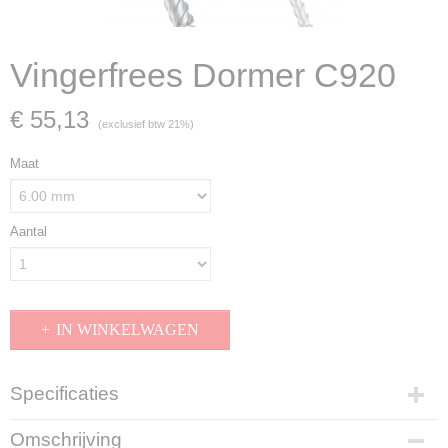
Vingerfrees Dormer C920
€ 55,13
(exclusief btw 21%)
Maat
Aantal
IN WINKELWAGEN
Specificaties
Productcode
Omschrijving