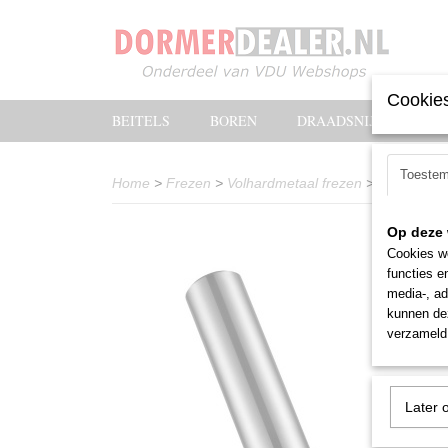
Cookies
BEITELS
BOREN
DRAADSNIJOLIE
Toeste
Home
>
Frezen
>
Volhardmetaal frezen
>
Vingerfre
Op deze 
Cookies wo
functies e
media-, ad
kunnen dez
verzameld 
Later 