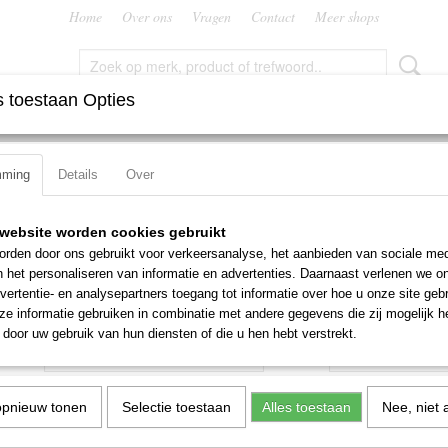
Home
Over ons
Vragen
Contact
Meer shops
 toestaan Opties
FREZEN
RUIMERS
SNIJMOEREN EN PLATEN
TAPP
mming
Details
Over
es VHM Dormer S610
Vingerfrees VHM Dormer 
website worden cookies gebruikt
rden door ons gebruikt voor verkeersanalyse, het aanbieden van sociale med
€ 44,63
n het personaliseren van informatie en advertenties. Daarnaast verlenen we o
(exclusief btw 21%)
vertentie- en analysepartners toegang tot informatie over hoe u onze site gebru
e informatie gebruiken in combinatie met andere gegevens die zij mogelijk 
Maat
Aantal
door uw gebruik van hun diensten of die u hen hebt verstrekt.
opnieuw tonen
Selectie toestaan
Alles toestaan
Nee, niet 
IN WINKELWAGEN