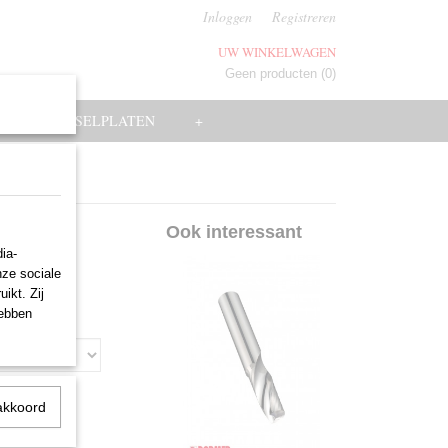
Inloggen
Registreren
UW WINKELWAGEN
Geen producten
(0)
EN
WISSELPLATEN
+
S610
Ook interessant
ia-
nze sociale
ikt. Zij
hebben
akkoord