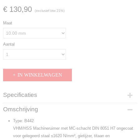
€ 130,90
(exclusief btw 21%)
Maat
Aantal
IN WINKELWAGEN
Specificaties
Productcode
Omschrijving
B442
Type: B442
VHM/HSS Machineruimer met MC-schacht DIN 8051 H7 ongecoat
voor gelegeerd staal ≤1620 N/mm², gietijzer, titaan en