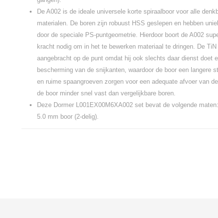
De A002 is de ideale universele korte spiraalboor voor alle den
materialen. De boren zijn robuust HSS geslepen en hebben uniek
door de speciale PS-puntgeometrie. Hierdoor boort de A002 super 
kracht nodig om in het te bewerken materiaal te dringen. De TiN 
aangebracht op de punt omdat hij ook slechts daar dienst doet e
bescherming van de snijkanten, waardoor de boor een langere st
en ruime spaangroeven zorgen voor een adequate afvoer van de 
de boor minder snel vast dan vergelijkbare boren.
Deze Dormer L001EX00M6XA002 set bevat de volgende maten:
5.0 mm boor (2-delig).