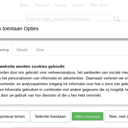
Home
Over ons
Vragen
Contact
Meer shops
 toestaan Opties
FREZEN
RUIMERS
SNIJMOEREN EN PLATEN
TAPP
mming
Details
Over
r L001EX00M6XA002
antie
Duo pack Dormer
website worden cookies gebruikt
rden door ons gebruikt voor verkeersanalyse, het aanbieden van sociale med
L001EX00M6XA002
n het personaliseren van informatie en advertenties. Daarnaast verlenen we o
vertentie- en analysepartners toegang tot informatie over hoe u onze site gebru
€ 20,50
e informatie gebruiken in combinatie met andere gegevens die zij mogelijk 
€ 35,30
(exclusief btw 21%)
door uw gebruik van hun diensten of die u hen hebt verstrekt.
Aantal
opnieuw tonen
Selectie toestaan
Alles toestaan
Nee, niet 