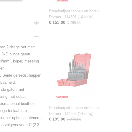
Draadsnijset tappen en boren
Dormer L114301 (14-delig)
€ 155,00
€ 296,00
en 2-delige
set met:
.5xD blinde gaten.
0 N/mm², koper, messing
gen.
en. Beide gereedschappen
tbaarheid.
inde gaten met
ering met cobalt-
ismateriaal biedt de
Draadsnijset tappen en boren
hoge toelaatbare
Dormer L114306 (14-delig)
oor het optimaal afvoeren
€ 199,00
€ 370,00
ing volgens vorm C (2-3