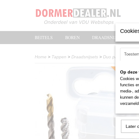
Cookies
BEITELS
BOREN
DRAADSNIJOLIE
Toeste
Home
>
Tappen
>
Draadsnijsets
>
Duo pack Dorme
Laagste prijsgar
Op deze 
Cookies wo
functies e
media-, ad
kunnen dez
verzameld 
Later 