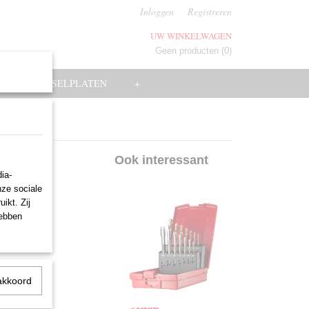
Inloggen
Registreren
UW WINKELWAGEN
Geen producten
(0)
EN
WISSELPLATEN
+
Ook interessant
ia-
nze sociale
ikt. Zij
hebben
akkoord