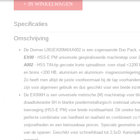
IN WINKELWAGEN
Specificaties
Productcode
L001EX00M6XA002
Omschrijving
EAN code
7320760768402
Productcode leverancier
L001EX00M6XA002
De Dormer
L001EX00M6XA002 is een zogenaamde Duo Pack, e
EX00
- HSS-E PM universele gespiraliseerde machinetap voor 2
A002
- HSS TiN-tip gecoate korte spiraalboor, voor staal <120
en brons <200 HB, aluminium en aluminium- magnesiumlegerin
Zo heeft men altijd de juiste voorboormaat bij de tap voorhand
zijn voor algemeen gebruik en dus geschikt voor een brede inze
De EX006H is een universele metrische (M) machinetap voor bl
draadtolerantie 6H in blanke poedermetallurgisch snelstaal uitvo
toevoeging (HSS-E PM) voor brede inzetbaarheid. Dit unieke bas
perfecte combinatie van hardheid en taaiheid en combineert zo 
snijsnelheden en een betrouwbaar proces. Speciale geometrie v
van de spanen. Geschikt voor schroefdraad tot 2,5xD. Aansnijd
gangen).