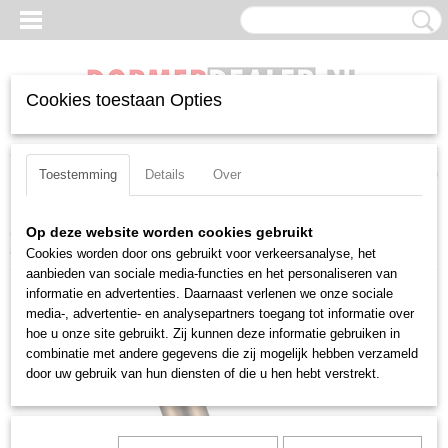
Cookies toestaan Opties
Inloggen
Registreren
UW WINKELWAGEN
Geen producten
(0)
Toestemming
Details
Over
Home
>
Tappen
>
Handtappen
>
Hand- / machinetap Dormer E500
Op deze website worden cookies gebruikt
No.3
Cookies worden door ons gebruikt voor verkeersanalyse, het
aanbieden van sociale media-functies en het personaliseren van
informatie en advertenties. Daarnaast verlenen we onze sociale
media-, advertentie- en analysepartners toegang tot informatie over
hoe u onze site gebruikt. Zij kunnen deze informatie gebruiken in
combinatie met andere gegevens die zij mogelijk hebben verzameld
door uw gebruik van hun diensten of die u hen hebt verstrekt.