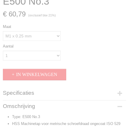
E500 No.3
€ 60,79
(exclusief btw 21%)
Maat
Aantal
IN WINKELWAGEN
Specificaties
Productcode
Omschrijving
E500 No.3
Type: E500 No.3
HSS Machinetap voor metrische schroefdraad ongecoat ISO 529