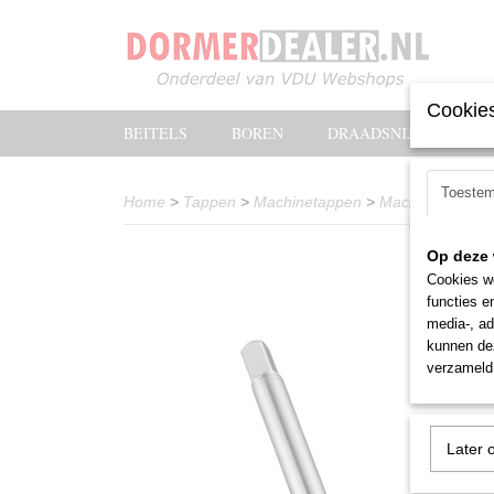
Cookies
BEITELS
BOREN
DRAADSNIJOLIE
Toeste
Home
>
Tappen
>
Machinetappen
>
Machinetap Dor
Op deze 
Cookies wo
functies e
media-, ad
kunnen dez
verzameld 
Later 