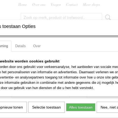
Home
Over ons
Vragen
Contact
Meer shops
 toestaan Opties
FREZEN
RUIMERS
SNIJMOEREN EN PLATEN
TAPP
mming
Details
Over
mer E422
Machinetap Dormer E422
website worden cookies gebruikt
rden door ons gebruikt voor verkeersanalyse, het aanbieden van sociale med
€ 35,04
n het personaliseren van informatie en advertenties. Daarnaast verlenen we o
(exclusief btw 21%)
vertentie- en analysepartners toegang tot informatie over hoe u onze site gebru
e informatie gebruiken in combinatie met andere gegevens die zij mogelijk 
Maat
Aantal
door uw gebruik van hun diensten of die u hen hebt verstrekt.
opnieuw tonen
Selectie toestaan
Alles toestaan
Nee, niet 
IN WINKELWAGEN