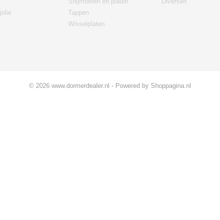
Snijmoeren en platen
Diversen
jolie
Tappen
Wisselplaten
© 2026 www.dormerdealer.nl - Powered by Shoppagina.nl