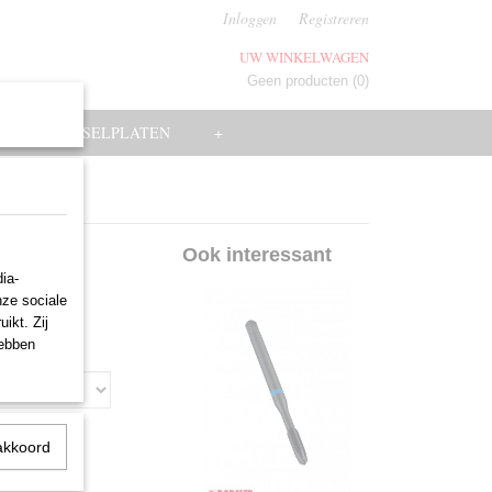
Inloggen
Registreren
UW WINKELWAGEN
Geen producten
(0)
EN
WISSELPLATEN
+
Ook interessant
ia-
nze sociale
ikt. Zij
hebben
akkoord