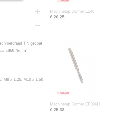
Machinetap Dormer E240
€ 20,25
schroefdraad TiN gecoat
taal ≤850 N/mm²
0, M8 x 1.25, M10 x 1.50
Machinetap Dormer EP006H
€ 25,38