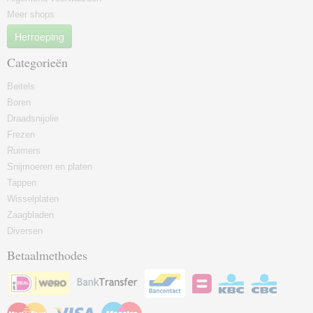
Meer shops
Herroeping
Categorieën
Beitels
Boren
Draadsnijolie
Frezen
Ruimers
Snijmoeren en platen
Tappen
Wisselplaten
Zaagbladen
Diversen
Betaalmethodes