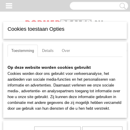
Cookies toestaan Opties
Inloggen
Registreren
UW WINKELWAGEN
Geen producten
(0)
Toestemming
Details
Over
Home
>
Frezen
>
Volhardmetaal frezen
Op deze website worden cookies gebruikt
Cookies worden door ons gebruikt voor verkeersanalyse, het
aanbieden van sociale media-functies en het personaliseren van
Sorteer op:
informatie en advertenties. Daarnaast verlenen we onze sociale
media-, advertentie- en analysepartners toegang tot informatie over
«
1
2
3
4
hoe u onze site gebruikt. Zij kunnen deze informatie gebruiken in
combinatie met andere gegevens die zij mogelijk hebben verzameld
door uw gebruik van hun diensten of die u hen hebt verstrekt.