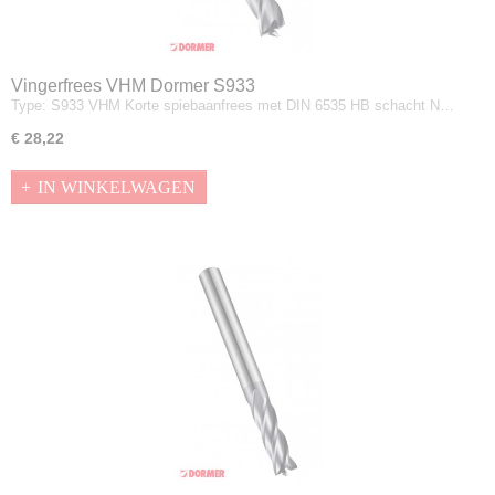
Vingerfrees VHM Dormer S933
Type: S933 VHM Korte spiebaanfrees met DIN 6535 HB schacht N…
€ 28,22
IN WINKELWAGEN