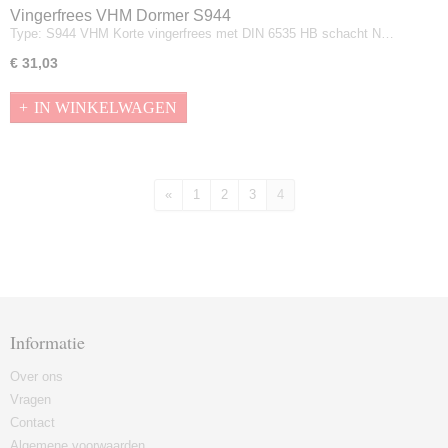
Vingerfrees VHM Dormer S944
Type: S944 VHM Korte vingerfrees met DIN 6535 HB schacht N…
€ 31,03
IN WINKELWAGEN
«
1
2
3
4
Informatie
Over ons
Vragen
Contact
Algemene voorwaarden