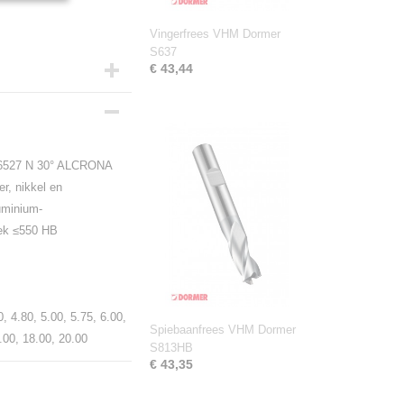
Vingerfrees VHM Dormer
S637
€ 43,44
 6527 N 30° ALCRONA
er, nikkel en
uminium-
iek ≤550 HB
, 4.80, 5.00, 5.75, 6.00,
Spiebaanfrees VHM Dormer
6.00, 18.00, 20.00
S813HB
€ 43,35