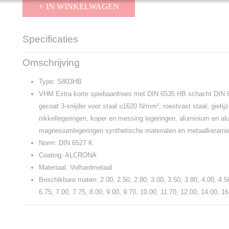
IN WINKELWAGEN
Specificaties
Productcode
S803HB
Omschrijving
Type: S803HB
VHM Extra korte spiebaanfrees met DIN 6535 HB schacht DIN
gecoat 3-snijder voor staal ≤1620 N/mm², roestvast staal, gietijz
nikkellegeringen, koper en messing legeringen, aluminium en al
magnesiumlegeringen synthetische materialen en metaalkeram
Norm: DIN 6527 K
Coating: ALCRONA
Materiaal: Volhardmetaal
Beschikbare maten: 2.00, 2.50, 2.80, 3.00, 3.50, 3.80, 4.00, 4.50
6.75, 7.00, 7.75, 8.00, 9.00, 9.70, 10.00, 11.70, 12.00, 14.00, 1