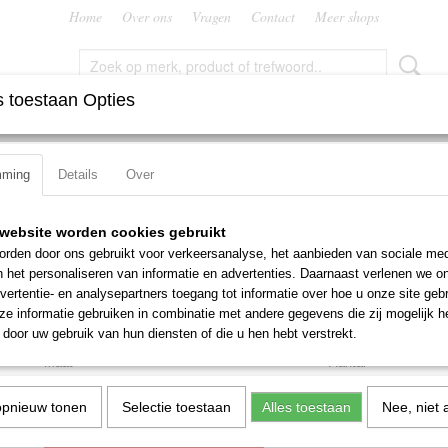
Home
Over ons
Vragen
Contact
Meer shops
 toestaan Opties
FREZEN
RUIMERS
SNIJMOEREN EN PLATEN
TAPP
mming
Details
Over
rees VHM Dormer S803HB
Spiebaanfrees VHM Dorm
website worden cookies gebruikt
rden door ons gebruikt voor verkeersanalyse, het aanbieden van sociale med
S803HB
n het personaliseren van informatie en advertenties. Daarnaast verlenen we o
vertentie- en analysepartners toegang tot informatie over hoe u onze site gebru
€ 42,50
e informatie gebruiken in combinatie met andere gegevens die zij mogelijk 
(exclusief btw 21%)
door uw gebruik van hun diensten of die u hen hebt verstrekt.
Maat
Aantal
opnieuw tonen
Selectie toestaan
Alles toestaan
Nee, niet 