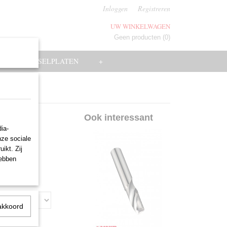
Inloggen
Registreren
UW WINKELWAGEN
Geen producten
(0)
EN
WISSELPLATEN
+
er
Ook interessant
ia-
nze sociale
ikt. Zij
hebben
akkoord