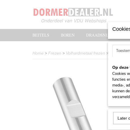
Cookies
BEITELS
BOREN
DRAADSNIJOLIE
Toeste
Home
>
Frezen
>
Volhardmetaal frezen
>
Spiebaanf
Op deze 
Cookies wo
functies e
media-, ad
kunnen dez
verzameld 
Later 