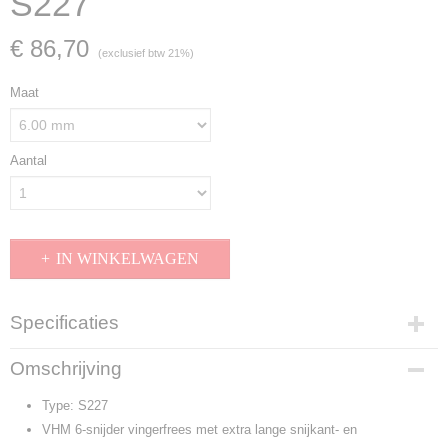
S227
€ 86,70
(exclusief btw 21%)
Maat
Aantal
IN WINKELWAGEN
Specificaties
Productcode
Omschrijving
S227
Type: S227
VHM 6-snijder vingerfrees met extra lange snijkant- en