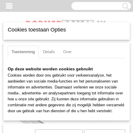
Cookies toestaan Opties
Inloggen
Registreren
UW WINKELWAGEN
Geen producten
(0)
Toestemming
Details
Over
Home
>
Beitels
>
Positief
>
VB(MT)
>
Inwendig
Op deze website worden cookies gebruikt
Cookies worden door ons gebruikt voor verkeersanalyse, het
aanbieden van sociale media-functies en het personaliseren van
Sorteer op:
informatie en advertenties. Daarnaast verlenen we onze sociale
media-, advertentie- en analysepartners toegang tot informatie over
hoe u onze site gebruikt. Zij kunnen deze informatie gebruiken in
combinatie met andere gegevens die zij mogelijk hebben verzameld
door uw gebruik van hun diensten of die u hen hebt verstrekt.