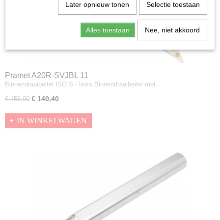
Later opnieuw tonen
Selectie toestaan
Alles toestaan
Nee, niet akkoord
Pramet A20R-SVJBL 11
Binnendraaibeitel ISO S - links.Binnendraaibeitel met…
€ 140,40
€ 156,00
IN WINKELWAGEN