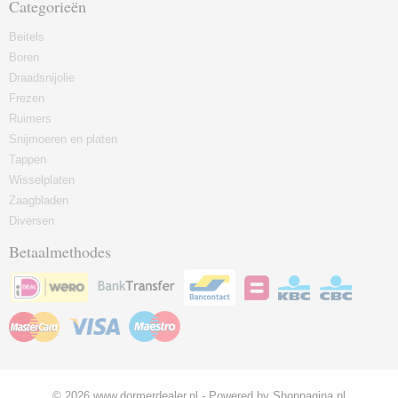
Categorieën
Beitels
Boren
Draadsnijolie
Frezen
Ruimers
Snijmoeren en platen
Tappen
Wisselplaten
Zaagbladen
Diversen
Betaalmethodes
© 2026 www.dormerdealer.nl - Powered by Shoppagina.nl