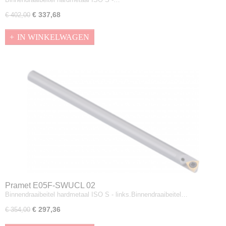
€ 337,68
€ 402,00
IN WINKELWAGEN
Pramet E05F-SWUCL 02
Binnendraaibeitel hardmetaal ISO S - links.Binnendraaibeitel…
€ 297,36
€ 354,00