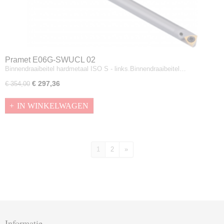
Pramet E06G-SWUCL 02
Binnendraaibeitel hardmetaal ISO S - links.Binnendraaibeitel…
€ 297,36
€ 354,00
IN WINKELWAGEN
1
2
»
Informatie