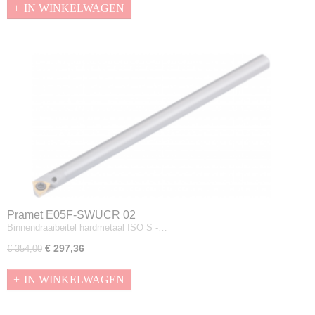
IN WINKELWAGEN
Pramet E05F-SWUCR 02
Binnendraaibeitel hardmetaal ISO S -…
€ 297,36
€ 354,00
IN WINKELWAGEN