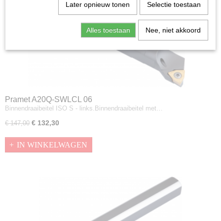
Later opnieuw tonen
Selectie toestaan
Alles toestaan
Nee, niet akkoord
Pramet A20Q-SWLCL 06
Binnendraaibeitel ISO S - links.Binnendraaibeitel met…
€ 132,30
€ 147,00
IN WINKELWAGEN