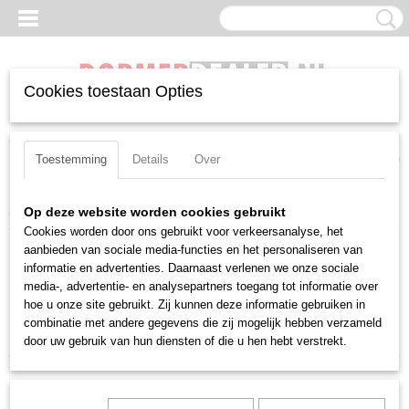
Cookies toestaan Opties
Inloggen
Registreren
UW WINKELWAGEN
Geen producten
(0)
Toestemming
Details
Over
Home
>
Beitels
>
Positief
>
WC(MT)
>
Inwendig
Op deze website worden cookies gebruikt
Cookies worden door ons gebruikt voor verkeersanalyse, het
aanbieden van sociale media-functies en het personaliseren van
Sorteer op:
informatie en advertenties. Daarnaast verlenen we onze sociale
media-, advertentie- en analysepartners toegang tot informatie over
1
2
»
hoe u onze site gebruikt. Zij kunnen deze informatie gebruiken in
combinatie met andere gegevens die zij mogelijk hebben verzameld
door uw gebruik van hun diensten of die u hen hebt verstrekt.