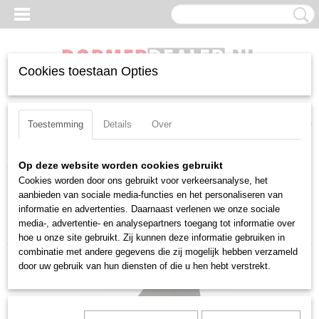
Cookies toestaan Opties
Inloggen
Registreren
UW WINKELWAGEN
Geen producten
(0)
Toestemming
Details
Over
Home
>
Wisselplaten
>
Negatief
>
Tnma
>
160408
Op deze website worden cookies gebruikt
Cookies worden door ons gebruikt voor verkeersanalyse, het
aanbieden van sociale media-functies en het personaliseren van
Sorteer op:
informatie en advertenties. Daarnaast verlenen we onze sociale
media-, advertentie- en analysepartners toegang tot informatie over
hoe u onze site gebruikt. Zij kunnen deze informatie gebruiken in
combinatie met andere gegevens die zij mogelijk hebben verzameld
door uw gebruik van hun diensten of die u hen hebt verstrekt.