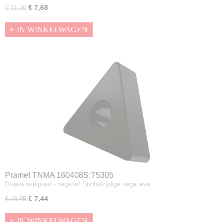
€ 7,68
€ 11,20
IN WINKELWAGEN
Pramet TNMA 160408S:T5305
Draaiwisselplaat - negatief.Dubbelzijdige negatieve…
€ 7,44
€ 10,85
IN WINKELWAGEN