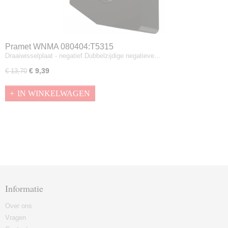
Pramet WNMA 080404:T5315
Draaiwisselplaat - negatief.Dubbelzijdige negatieve…
€ 9,39
€ 13,70
IN WINKELWAGEN
Informatie
Over ons
Vragen