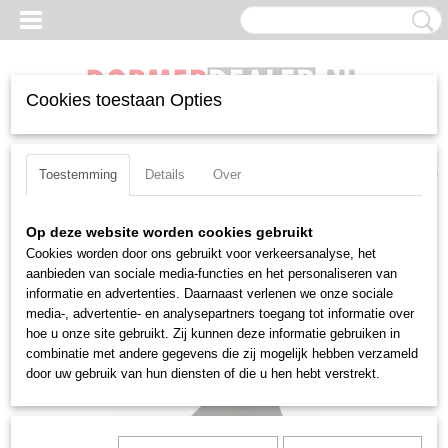
Cookies toestaan Opties
Inloggen
Registreren
UW WINKELWAGEN
Geen producten
(0)
Toestemming
Details
Over
Home
>
Wisselplaten
>
Negatief
>
Wnma
>
080404
Op deze website worden cookies gebruikt
Cookies worden door ons gebruikt voor verkeersanalyse, het
aanbieden van sociale media-functies en het personaliseren van
Sorteer op:
informatie en advertenties. Daarnaast verlenen we onze sociale
media-, advertentie- en analysepartners toegang tot informatie over
hoe u onze site gebruikt. Zij kunnen deze informatie gebruiken in
combinatie met andere gegevens die zij mogelijk hebben verzameld
door uw gebruik van hun diensten of die u hen hebt verstrekt.