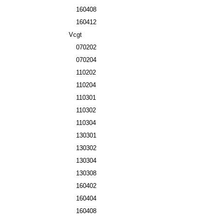
160408
160412
Vcgt
070202
070204
110202
110204
110301
110302
110304
130301
130302
130304
130308
160402
160404
160408