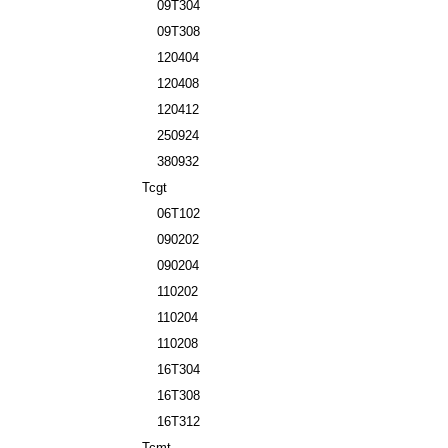
09T304
09T308
120404
120408
120412
250924
380932
Tcgt
06T102
090202
090204
110202
110204
110208
16T304
16T308
16T312
Tcmt