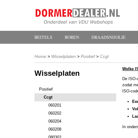
BEITELS
BOREN
DRAADSNIJOLIE
Home
>
Wisselplaten
>
Positief
>
Ccgt
Welke I
Wisselplaten
De ISO-c
zodat me
Positief
ISO-code
Ccgt
Eer
060201
Vo
060202
Laa
060204
In onder
060208
080302