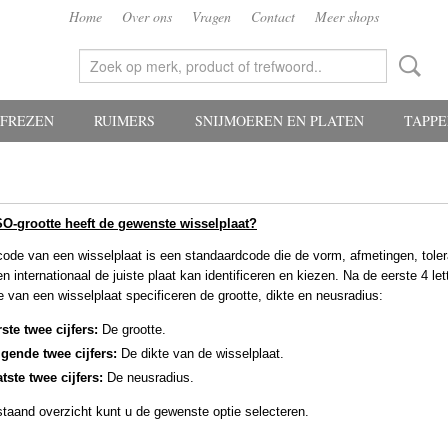
Home
Over ons
Vragen
Contact
Meer shops
FREZEN
RUIMERS
SNIJMOEREN EN PLATEN
TAPP
SO-grootte heeft de gewenste wisselplaat?
ode van een wisselplaat is een standaardcode die de vorm, afmetingen, toler
n internationaal de juiste plaat kan identificeren en kiezen. Na de eerste 4 let
 van een wisselplaat specificeren de grootte, dikte en neusradius:
ste twee cijfers:
De grootte.
lgende twee cijfers:
De dikte van de wisselplaat.
tste twee cijfers:
De neusradius.
staand overzicht kunt u de gewenste optie selecteren.