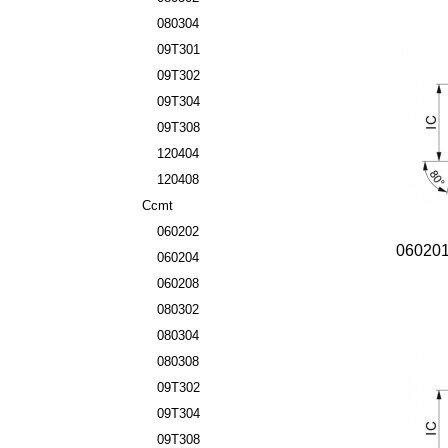
080304
09T301
09T302
09T304
09T308
120404
120408
Ccmt
060202
06020
060204
060208
080302
080304
080308
09T302
09T304
09T308