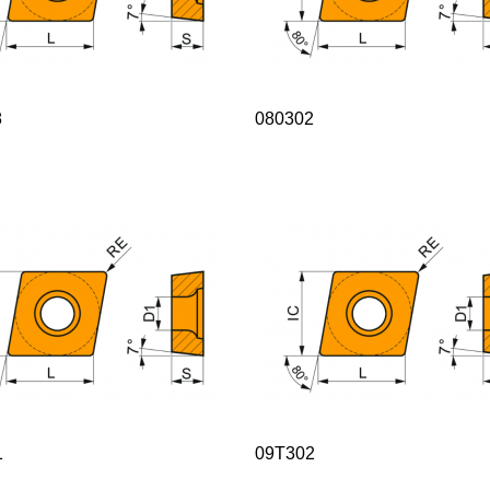
8
080302
1
09T302