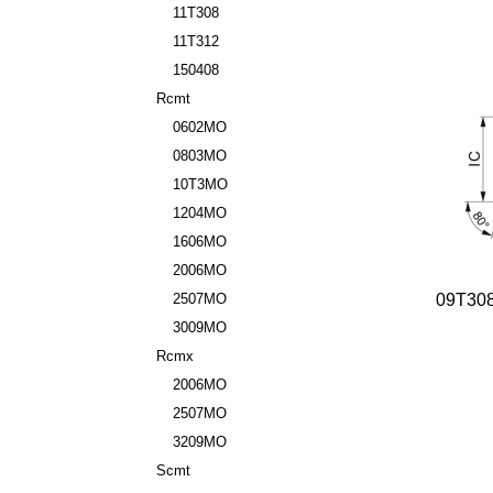
11T308
11T312
150408
Rcmt
0602MO
0803MO
10T3MO
1204MO
1606MO
2006MO
2507MO
09T30
3009MO
Rcmx
2006MO
2507MO
3209MO
Scmt