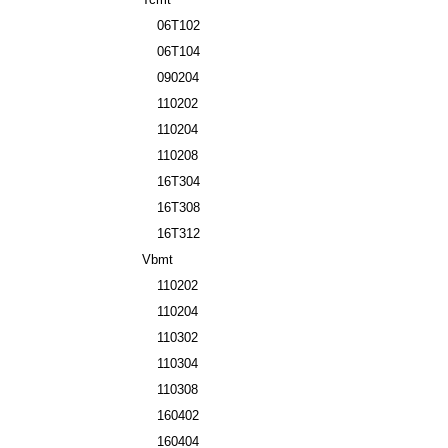
06T102
06T104
090204
110202
110204
110208
16T304
16T308
16T312
Vbmt
110202
110204
110302
110304
110308
160402
160404