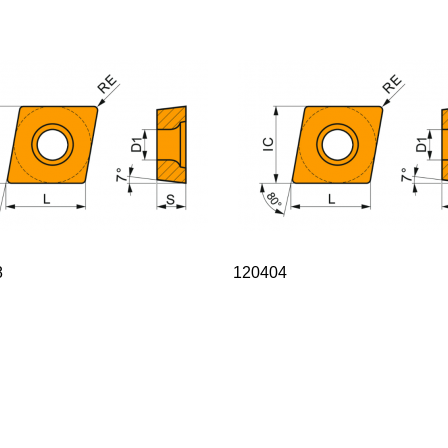
8
120404