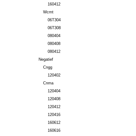
160412
Wcmt
06T304
06T308
080404
080408
080412
Negatief
Cngg
120402
Cnma
120404
120408
120412
120416
160612
160616