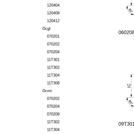
120404
120408
120412
Dcgt
06020
070201
070202
070204
11T301
11T302
11T304
11T308
Dcmt
070202
070204
070208
11T302
09T30
11T304