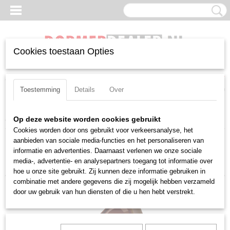
Cookies toestaan Opties
Inloggen
Registreren
UW WINKELWAGEN
Geen producten
(0)
Toestemming
Details
Over
Home
>
Wisselplaten
>
Positief
>
Wcmt
>
080412
Op deze website worden cookies gebruikt
Cookies worden door ons gebruikt voor verkeersanalyse, het
aanbieden van sociale media-functies en het personaliseren van
Sorteer op:
informatie en advertenties. Daarnaast verlenen we onze sociale
media-, advertentie- en analysepartners toegang tot informatie over
hoe u onze site gebruikt. Zij kunnen deze informatie gebruiken in
combinatie met andere gegevens die zij mogelijk hebben verzameld
door uw gebruik van hun diensten of die u hen hebt verstrekt.